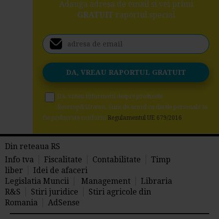
Adauga adresa de email si vei primi
GRATUIT
raportul special
Da, vreau informatii despre produsele
Rentrop&Straton. Sunt de acord ca datele personale sa
fie prelucrate conform
Regulamentul UE 679/2016
Din reteaua RS
Info tva
Fiscalitate
Contabilitate
Timp
liber
Idei de afaceri
Legislatia Muncii
Management
Libraria
R&S
Stiri juridice
Stiri agricole din
Romania
AdSense