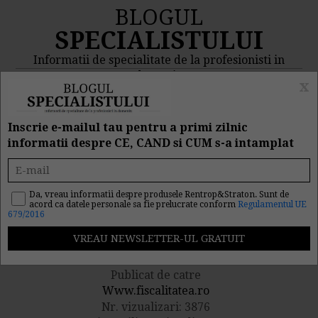
BLOGUL
SPECIALISTULUI
Informatii de specialitate de la profesionisti in
domeniu
x
MENIU
CAUTA
Inscrie e-mailul tau pentru a primi zilnic
informatii despre CE, CAND si CUM s-a intamplat
Contributii sociale
datorate pentru veniturile
Da, vreau informatii despre produsele Rentrop&Straton. Sunt de
acord ca datele personale sa fie prelucrate conform
Regulamentul UE
679/2016
salariale
Publicat de catre
Www.fiscalitatea.ro
Nr. vizualizari: 3876