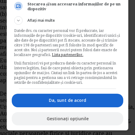
diferite
Stocarea și/sau accesarea informațiilor de pe un
sau
dispozitiv
(b) legislatiei statului membru in care este situat
sediul sau locul de desfasurare a activitatii
Aflați mai multe
intreprinderii sau angajatorului al carui salariat
Datele dvs. cu caracter personal vor fi prelucrate, iar
este, in cazul in care persoana nu desfasoara o
informațiile de pe dispozitiv (cookie-uri, identificatori unici și
parte substantiala a activitatilor sale in statul
alte date de pe dispozitiv) pot fi stocate, accesate de și trimise
către 198 de parteneri sau pot fi folosite în mod specific de
membru de resedinta. In cazul lucratorilor din
acest site. Noi și partenerii noștri putem folosi date exacte de
afara Uniunii Europeane, a Spatiul Economic
localizare geografică.
Lista partenerilor.
European si Elvetia, daca intre Romania si statul
Unii furnizori vă pot prelucra datele cu caracter personal în
din care provin s-au incheiat un acord sau
interes legitim, față de care puteți obiecta prin gestionarea
conventie in domeniul securitatii sociale se vor
opțiunilor de mai jos. Căutați un link în partea de jos a acestei
pagini pentru a gestiona sau a vă retrage consimțământul în
aplica prevederile acestora.
setările de confidențialitate și cookie-uri.
De exemplu Romania a incheiat, in domeniul
securitatii sociale, acorduri cu Turcia, Cehia,
Da, sunt de acord
Ungaria, Regatul łarilor de Jos, Germania, Bulgaria,
Austria, Portugalia, Republica Coreea, Canada si
Gestionați opțiunile
conventii cu Spania, Marele Ducat de Luxemburg,
etc. Sunt contribuabili ai sistemelor de asigurari
sociale persoanele fizice si juridice care au