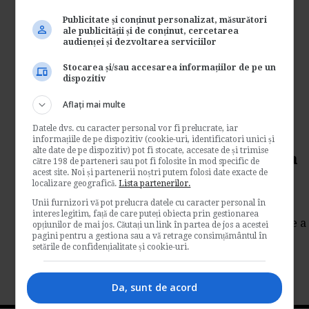
despre taxa auto
Publicitate și conținut personalizat, măsurători
ale publicității și de conținut, cercetarea
de
Www.e-juridic.ro
audienței și dezvoltarea serviciilor
Romanii vor sti pana la sfarsitul lunii iunie
2010 daca taxa auto se va schimba sau va
Stocarea și/sau accesarea informațiilor de pe un
dispozitiv
ramane...
Resurse juridice
Aflați mai multe
→
Citeste mai departe
Datele dvs. cu caracter personal vor fi prelucrate, iar
informațiile de pe dispozitiv (cookie-uri, identificatori unici și
alte date de pe dispozitiv) pot fi stocate, accesate de și trimise
IMM-urile vor sa participe la
către 198 de parteneri sau pot fi folosite în mod specific de
acest site. Noi și partenerii noștri putem folosi date exacte de
Programul 20/05/2009
localizare geografică.
Lista partenerilor.
Unii furnizori vă pot prelucra datele cu caracter personal în
de
Mass-media
interes legitim, față de care puteți obiecta prin gestionarea
Inc luderea in Programul national de innoire a
opțiunilor de mai jos. Căutați un link în partea de jos a acestei
pagini pentru a gestiona sau a vă retrage consimțământul în
parcului auto a persoanelor juridice,...
setările de confidențialitate și cookie-uri.
Management si afaceri
→
Citeste mai departe
Da, sunt de acord