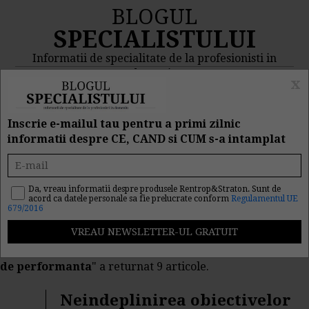
BLOGUL
SPECIALISTULUI
Informatii de specialitate de la profesionisti in
domeniu
x
MENIU
CAUTA
Inscrie e-mailul tau pentru a primi zilnic
informatii despre CE, CAND si CUM s-a intamplat
Rezultat cautare
"obiective de
Da, vreau informatii despre produsele Rentrop&Straton. Sunt de
acord ca datele personale sa fie prelucrate conform
Regulamentul UE
679/2016
performanta"
Cautarea facuta dupa cuvantul/sirul de cuvinte "
obiective
de performanta
" a returnat 9 articole.
Neindeplinirea obiectivelor