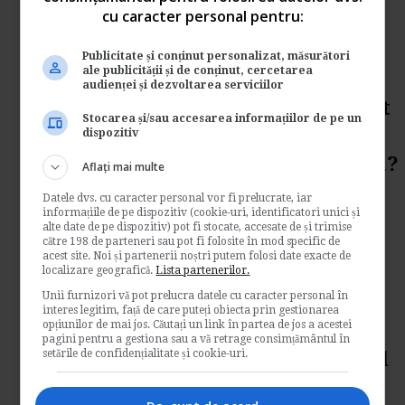
afacerii...
cu caracter personal pentru:
Legislatia muncii
Publicitate și conținut personalizat, măsurători
→
Citeste mai departe
ale publicității și de conținut, cercetarea
audienței și dezvoltarea serviciilor
Poate fi concediat un angajat
Stocarea și/sau accesarea informațiilor de pe un
pentru neindeplinirea
dispozitiv
obiectivelor de performanta?
Aflați mai multe
de
Www.legislatiamuncii.ro
Datele dvs. cu caracter personal vor fi prelucrate, iar
informațiile de pe dispozitiv (cookie-uri, identificatori unici și
Necorespunderea profesionala reprezinta
alte date de pe dispozitiv) pot fi stocate, accesate de și trimise
temei pentru concediere individuala, pe
către 198 de parteneri sau pot fi folosite în mod specific de
acest site. Noi și partenerii noștri putem folosi date exacte de
motive ce tin de...
localizare geografică.
Lista partenerilor.
Legislatia muncii
Unii furnizori vă pot prelucra datele cu caracter personal în
interes legitim, față de care puteți obiecta prin gestionarea
→
Citeste mai departe
opțiunilor de mai jos. Căutați un link în partea de jos a acestei
pagini pentru a gestiona sau a vă retrage consimțământul în
setările de confidențialitate și cookie-uri.
Se va modifica din nou Codul
Muncii?