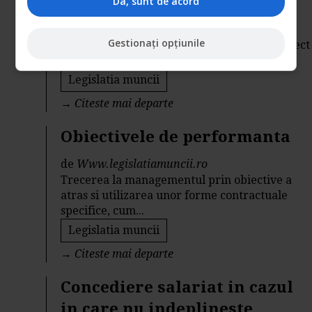
Da, sunt de acord
de
Www.legislatiamuncii.ro
Activistii Blocului National Sindical (BNS)
Gestionați opțiunile
strang semnaturi pentru a promova un proiect
de lege...
Legislatia muncii
→
Citeste mai departe
Obiectivele de performanta
de
Www.legislatiamuncii.ro
Trecerea la managementul prin obiective a
atras si utilizarea unor forme contractuale
specifice, cum...
Legislatia muncii
→
Citeste mai departe
Concediere salariat in cazul
in care nu indeplineste