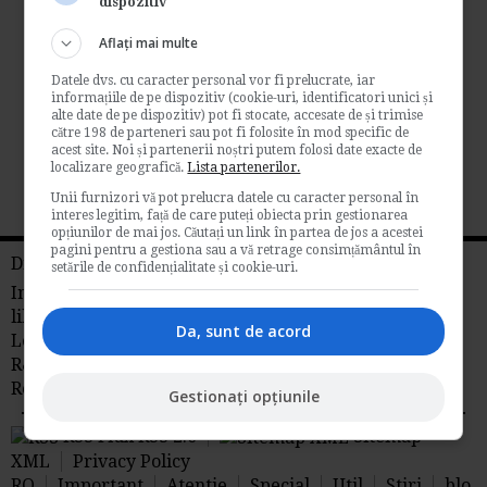
dispozitiv
individuala in 2013
Aflați mai multe
de
Contabilul.ro
Datele dvs. cu caracter personal vor fi prelucrate, iar
O intreprindere individuala neplatitoare de
informațiile de pe dispozitiv (cookie-uri, identificatori unici și
TVA, fara salariati, trebuie sa depuna
alte date de pe dispozitiv) pot fi stocate, accesate de și trimise
declaratiile...
către 198 de parteneri sau pot fi folosite în mod specific de
acest site. Noi și partenerii noștri putem folosi date exacte de
Contabilitate si fiscalitate
localizare geografică.
Lista partenerilor.
→
Citeste mai departe
Unii furnizori vă pot prelucra datele cu caracter personal în
interes legitim, față de care puteți obiecta prin gestionarea
opțiunilor de mai jos. Căutați un link în partea de jos a acestei
pagini pentru a gestiona sau a vă retrage consimțământul în
Din reteaua RS
setările de confidențialitate și cookie-uri.
Info tva
Fiscalitate
Contabilitate
Timp
liber
Idei de afaceri
Da, sunt de acord
Legislatia Muncii
Management
Libraria
R&S
Stiri juridice
Stiri agricole din
Romania
AdSense
Gestionați opțiunile
RSS Flux RSS 2.0
Sitemap
XML
Privacy Policy
RO
Important
Atentie
Special
Util
Stiri
blo