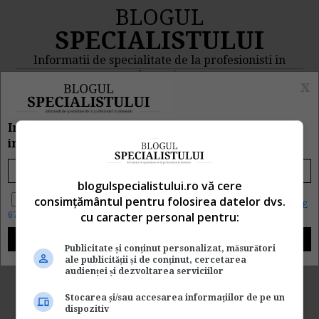
BLOGUL
SPECIALISTULUI
Informatii de specialitate de la profesionisti in
domeniu
x
MENIU
CAUTA
Inscrie e-mailul tau pentru a primi zilnic
informatii despre CE, CAND si CUM s-a intamplat
Rezultat cautare "lucrator
blogulspecialistului.ro vă cere
desemnat angajatori"
Da, vreau informatii despre produsele Rentrop&Straton. Sunt de
consimțământul pentru folosirea datelor dvs.
acord ca datele personale sa fie prelucrate conform
Regulamentul UE
cu caracter personal pentru:
679/2016
Cautarea facuta dupa cuvantul/sirul de cuvinte "
lucrator
desemnat angajatori
Publicitate și conținut personalizat, măsurători
" a returnat 1 articole.
ale publicității și de conținut, cercetarea
audienței și dezvoltarea serviciilor
Aspecte esentiale despre
Stocarea și/sau accesarea informațiilor de pe un
lucratorii desemnati SSM
dispozitiv