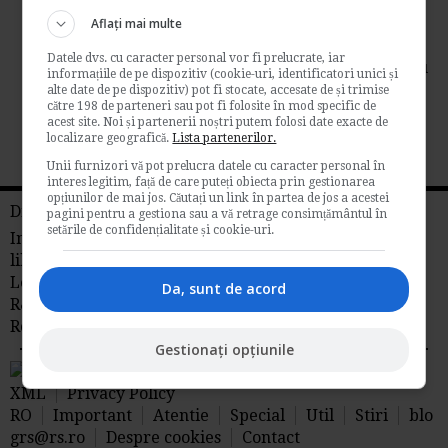
de
Adela Simonescu
Aflați mai multe
Asa cum bine stim, nerespectarea de catre
Datele dvs. cu caracter personal vor fi prelucrate, iar
angajator a obligatiei de a desemna unul sau
informațiile de pe dispozitiv (cookie-uri, identificatori unici și
mai multi...
alte date de pe dispozitiv) pot fi stocate, accesate de și trimise
către 198 de parteneri sau pot fi folosite în mod specific de
Legislatia muncii
acest site. Noi și partenerii noștri putem folosi date exacte de
localizare geografică.
Lista partenerilor.
→
Citeste mai departe
Unii furnizori vă pot prelucra datele cu caracter personal în
interes legitim, față de care puteți obiecta prin gestionarea
opțiunilor de mai jos. Căutați un link în partea de jos a acestei
Din reteaua RS
pagini pentru a gestiona sau a vă retrage consimțământul în
setările de confidențialitate și cookie-uri.
Info tva
Fiscalitate
Contabilitate
Timp
liber
Idei de afaceri
Legislatia Muncii
Management
Libraria
Da, sunt de acord
R&S
Stiri juridice
Stiri agricole din
Romania
AdSense
Gestionați opțiunile
RSS Flux RSS 2.0
Sitemap
XML
Privacy Policy
RO
Important
Atentie
Special
Util
Stiri
blo
grs@rs.ro
Despre cookies
Contact