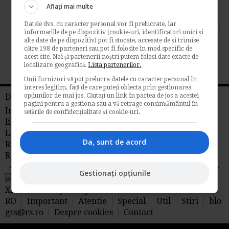
Aflați mai multe
de
Legislatiamuncii.ro
In Monitorul Oficial al Romaniei, Partea I, nr.
Datele dvs. cu caracter personal vor fi prelucrate, iar
informațiile de pe dispozitiv (cookie-uri, identificatori unici și
661/29.10.2013, a fost publicata Legea nr....
alte date de pe dispozitiv) pot fi stocate, accesate de și trimise
Legislatia muncii
către 198 de parteneri sau pot fi folosite în mod specific de
acest site. Noi și partenerii noștri putem folosi date exacte de
localizare geografică.
→
Citeste mai departe
Lista partenerilor.
Unii furnizori vă pot prelucra datele cu caracter personal în
interes legitim, față de care puteți obiecta prin gestionarea
Din reteaua RS
opțiunilor de mai jos. Căutați un link în partea de jos a acestei
pagini pentru a gestiona sau a vă retrage consimțământul în
Info tva
Fiscalitate
Contabilitate
Timp
setările de confidențialitate și cookie-uri.
liber
Idei de afaceri
Legislatia Muncii
Management
Libraria
Da, sunt de acord
R&S
Stiri juridice
Stiri agricole din
Romania
AdSense
Gestionați opțiunile
RSS Flux RSS 2.0
Sitemap
XML
Privacy Policy
RO
Important
Atentie
Special
Util
Stiri
blo
grs@rs.ro
Despre cookies
Contact