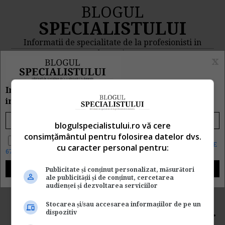
BLOGUL
SPECIALISTULUI
Informatii de specialitate de la profesionisti in
domeniu
x
MENIU
CAUTA
Inscrie e-mailul tau pentru a primi zilnic
informatii despre CE, CAND si CUM s-a intamplat
Rezultat cautare "legea
blogulspecialistului.ro vă cere
consimțământul pentru folosirea datelor dvs.
nr. 832/2013"
Da, vreau informatii despre produsele Rentrop&Straton. Sunt de
acord ca datele personale sa fie prelucrate conform
Regulamentul UE
cu caracter personal pentru:
679/2016
Cautarea facuta dupa cuvantul/sirul de cuvinte "
legea nr.
Publicitate și conținut personalizat, măsurători
832/2013
" a returnat 1 articole.
ale publicității și de conținut, cercetarea
audienței și dezvoltarea serviciilor
Noi prevederi legislative
Stocarea și/sau accesarea informațiilor de pe un
dispozitiv
privind activitatea zilierilor