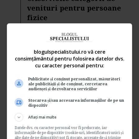
venituri pentru persoane
fizice
de
Www.fiscalitatea.ro
Referitor la plata CASS aferenta veniturilor
obtinute de persoanele fizice, va reamintim
care sunt...
blogulspecialistului.ro vă cere
consimțământul pentru folosirea datelor dvs.
Contabilitate si fiscalitate
cu caracter personal pentru:
→
Citeste mai departe
Publicitate și conținut personalizat, măsurători
Noi modele de declaratii
ale publicității și de conținut, cercetarea
audienței și dezvoltarea serviciilor
fiscale referitoare la
Stocarea și/sau accesarea informațiilor de pe un
contributiile sociale
dispozitiv
de
Www.fiscalitatea.ro
Aflați mai multe
In contextul transferarii competentei de
Datele dvs. cu caracter personal vor fi prelucrate, iar
administrare a contributiilor sociale
informațiile de pe dispozitiv (cookie-uri, identificatori unici și
obligatorii datorate...
alte date de pe dispozitiv) pot fi stocate, accesate de și trimise