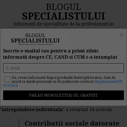
BLOGUL
SPECIALISTULUI
Informatii de specialitate de la profesionisti in
domeniu
x
MENIU
CAUTA
Inscrie e-mailul tau pentru a primi zilnic
informatii despre CE, CAND si CUM s-a intamplat
Rezultat cautare
"intreprindere
Da, vreau informatii despre produsele Rentrop&Straton. Sunt de
acord ca datele personale sa fie prelucrate conform
Regulamentul UE
679/2016
individuala"
Cautarea facuta dupa cuvantul/sirul de cuvinte
"
intreprindere individuala
" a returnat 18 articole.
Contributii sociale datorate