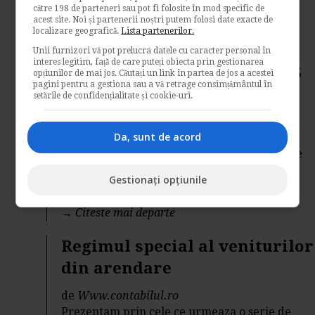
către 198 de parteneri sau pot fi folosite în mod specific de
Contabilitate si fiscalitate
acest site. Noi și partenerii noștri putem folosi date exacte de
localizare geografică.
Lista partenerilor.
→
Citeste mai departe
Unii furnizori vă pot prelucra datele cu caracter personal în
interes legitim, față de care puteți obiecta prin gestionarea
Noile modificari CAS si CASS
opțiunilor de mai jos. Căutați un link în partea de jos a acestei
pagini pentru a gestiona sau a vă retrage consimțământul în
valabile de la 1 iulie
setările de confidențialitate și cookie-uri.
de
Www.contabilul.ro
Da, sunt de acord
Va prezentam mai jos care sunt noile
modificari in ce priveste contributiile sociale
datorate de...
Gestionați opțiunile
Contabilitate si fiscalitate
→
Citeste mai departe
Regimul special al veniturilor
din arendare
de
Www.contabilul.ro
Prezentam prin cele ce urmeaza o serie de