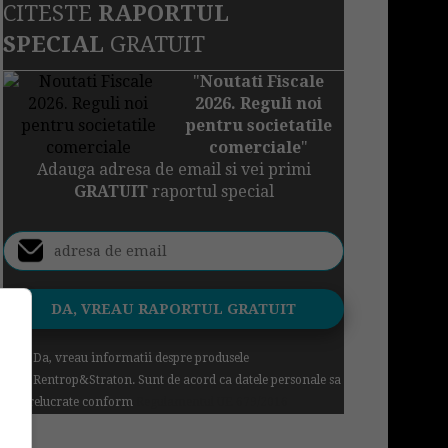
CITESTE
RAPORTUL
SPECIAL
GRATUIT
"
Noutati Fiscale
2026. Reguli noi
pentru societatile
comerciale
"
Adauga adresa de email si vei primi
GRATUIT
raportul special
Da, vreau informatii despre produsele
Rentrop&Straton. Sunt de acord ca datele personale sa
fie prelucrate conform
Regulamentul UE 679/2016