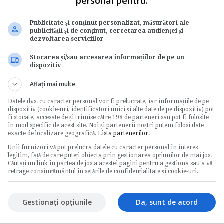
personal pentru:
Publicitate și conținut personalizat, măsurători ale
publicității și de conținut, cercetarea audienței și
dezvoltarea serviciilor
Stocarea și/sau accesarea informațiilor de pe un
dispozitiv
Aflați mai multe
Datele dvs. cu caracter personal vor fi prelucrate, iar informațiile de pe
dispozitiv (cookie-uri, identificatori unici și alte date de pe dispozitiv) pot
fi stocate, accesate de și trimise către 198 de parteneri sau pot fi folosite
în mod specific de acest site. Noi și partenerii noștri putem folosi date
exacte de localizare geografică.
Lista partenerilor.
Unii furnizori vă pot prelucra datele cu caracter personal în interes
legitim, față de care puteți obiecta prin gestionarea opțiunilor de mai jos.
Căutați un link în partea de jos a acestei pagini pentru a gestiona sau a vă
retrage consimțământul în setările de confidențialitate și cookie-uri.
Gestionați opțiunile
Da, sunt de acord