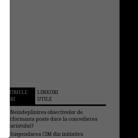
ULTIMELE
LINKURI
STIRI
UTILE
→
Neindeplinirea obiectivelor de
performanta poate duce la concedierea
salariatului?
→
Suspendarea CIM din initiativa