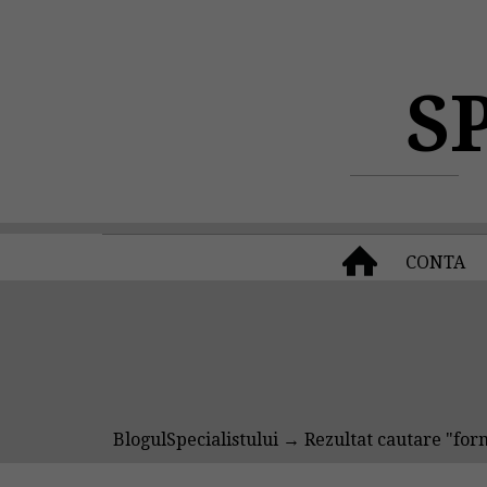
S
CONTA
BlogulSpecialistului
→ Rezultat cautare "for