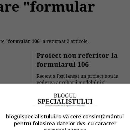
are "formular
te "
formular 106
" a returnat 2 articole.
Proiect nou referitor la
formularul 106
Recent a fost lansat un proiect nou in
vederea aprobarii modelului si
continutului formularului...
06
Contabilitate si fiscalitate
→
Citeste mai departe
blogulspecialistului.ro vă cere consimțământul
pentru folosirea datelor dvs. cu caracter