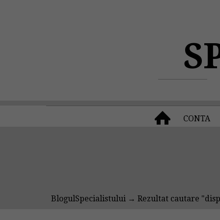
S
CONTA
BlogulSpecialistului
→ Rezultat cautare "dispo