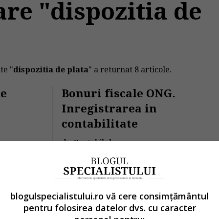
are "dispozitia de
te "
dispozitia de plata
" a returnat 8 articole.
de
Bonuri fiscale ONG.
Inregistrarea in
contabilitate
de
Contabilul.ro
s
In cazul unui ONG care desfasoara doar
activitati fara scop patrimonial,
problemele de natura...
Contabilitate si fiscalitate
blogulspecialistului.ro vă cere consimțământul
→
Citeste mai departe
pentru folosirea datelor dvs. cu caracter