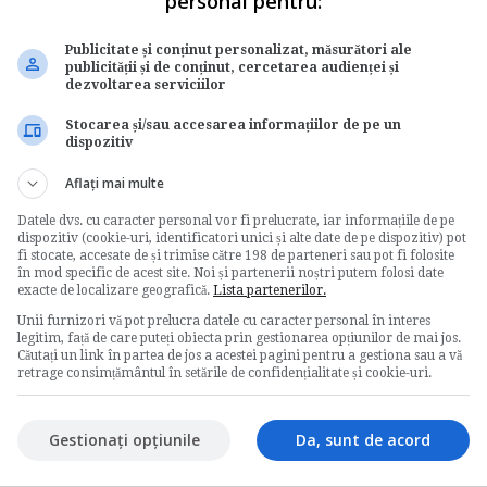
personal pentru:
lor
Societate cu mai multe
Publicitate și conținut personalizat, măsurători ale
puncte de lucru. Este
publicității și de conținut, cercetarea audienței și
de
obligatorie tinerea
dezvoltarea serviciilor
registrului de casa?
Stocarea și/sau accesarea informațiilor de pe un
dispozitiv
de
Contabilul.ro
Aflați mai multe
iar-
Supunem atentiei dvs. cazul unei
tate
societati comerciale cu mai multe
Datele dvs. cu caracter personal vor fi prelucrate, iar informațiile de pe
puncte de lucru deschise pentru...
dispozitiv (cookie-uri, identificatori unici și alte date de pe dispozitiv) pot
fi stocate, accesate de și trimise către 198 de parteneri sau pot fi folosite
Contabilitate si fiscalitate
în mod specific de acest site. Noi și partenerii noștri putem folosi date
exacte de localizare geografică.
Lista partenerilor.
→
Citeste mai departe
Unii furnizori vă pot prelucra datele cu caracter personal în interes
legitim, față de care puteți obiecta prin gestionarea opțiunilor de mai jos.
cal
Prevederi actuale
Căutați un link în partea de jos a acestei pagini pentru a gestiona sau a vă
retrage consimțământul în setările de confidențialitate și cookie-uri.
a
privind corectarea
bonului fiscal
Gestionați opțiunile
Da, sunt de acord
re l-
de
Www.contabilul.ro
ie pe