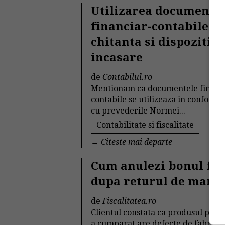
Utilizarea documente
financiar-contabile:
chitanta si dispozitia 
incasare
de
Contabilul.ro
Mentionam ca documentele financ
contabile se utilizeaza in conformi
cu prevederile Normei...
Contabilitate si fiscalitate
→
Citeste mai departe
Cum anulezi bonul fis
dupa returul de marf
de
Fiscalitatea.ro
Clientul constata ca produsul pe ca
a cumparat are defecte de fabricat