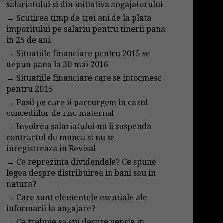
salariatului si din initiativa angajatorului
→
Scutirea timp de trei ani de la plata
impozitului pe salariu pentru tinerii pana
in 25 de ani
→
Situatiile financiare pentru 2015 se
depun pana la 30 mai 2016
→
Situatiile financiare care se intocmesc
pentru 2015
→
Pasii pe care ii parcurgem in cazul
concediilor de risc maternal
→
Invoirea salariatului nu ii suspenda
contractul de munca si nu se
inregistreaza in Revisal
→
Ce reprezinta dividendele? Ce spune
legea despre distribuirea in bani sau in
natura?
→
Care sunt elementele esentiale ale
informarii la angajare?
→
Ce trebuie sa stii despre pensie in