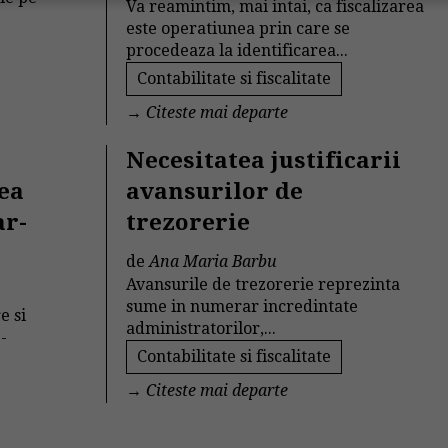
Va reamintim, mai intai, ca fiscalizarea
este operatiunea prin care se
procedeaza la identificarea...
Contabilitate si fiscalitate
→
Citeste mai departe
Necesitatea justificarii
rea
avansurilor de
ar-
trezorerie
de
Ana Maria Barbu
Avansurile de trezorerie reprezinta
sume in numerar incredintate
e si
administratorilor,...
-
Contabilitate si fiscalitate
→
Citeste mai departe