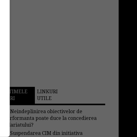
ULTIMELE
LINKURI
STIRI
UTILE
→
Neindeplinirea obiectivelor de
performanta poate duce la concedierea
salariatului?
→
Suspendarea CIM din initiativa