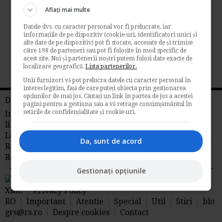
fiscale luna iunie 2014
Aflați mai multe
Datele dvs. cu caracter personal vor fi prelucrate, iar
Pana la 6 iunie 2014 inclusiv: - Declaratia de
informațiile de pe dispozitiv (cookie-uri, identificatori unici și
mentiuni privind schimbarea perioadei...
alte date de pe dispozitiv) pot fi stocate, accesate de și trimise
către 198 de parteneri sau pot fi folosite în mod specific de
Contabilitate si fiscalitate
acest site. Noi și partenerii noștri putem folosi date exacte de
localizare geografică.
Lista partenerilor.
→
Citeste mai departe
Unii furnizori vă pot prelucra datele cu caracter personal în
interes legitim, față de care puteți obiecta prin gestionarea
opțiunilor de mai jos. Căutați un link în partea de jos a acestei
Din reteaua RS
pagini pentru a gestiona sau a vă retrage consimțământul în
setările de confidențialitate și cookie-uri.
Info tva
Fiscalitate
Contabilitate
Timp
liber
Idei de afaceri
Legislatia Muncii
Management
Libraria
Da, sunt de acord
R&S
Stiri juridice
Stiri agricole din
Romania
AdSense
Gestionați opțiunile
RSS Flux RSS 2.0
Sitemap
XML
Privacy Policy
RO
Important
Atentie
Special
Util
Stiri
blo
grs@rs.ro
Despre cookies
Contact