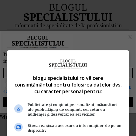
BLOGUL
SPECIALISTULUI
Informatii de specialitate de la profesionisti in
domeniu
x
MENIU
CAUTA
Inscrie e-mailul tau pentru a primi zilnic
informatii despre CE, CAND si CUM s-a intamplat
Rezultat cautare
blogulspecialistului.ro vă cere
"declaratii fiscale luna
Da, vreau informatii despre produsele Rentrop&Straton. Sunt de
consimțământul pentru folosirea datelor dvs.
acord ca datele personale sa fie prelucrate conform
Regulamentul UE
cu caracter personal pentru:
679/2016
iunie"
Publicitate și conținut personalizat, măsurători
ale publicității și de conținut, cercetarea
Cautarea facuta dupa cuvantul/sirul de cuvinte
audienței și dezvoltarea serviciilor
"
declaratii fiscale luna iunie
" a returnat 1 articole.
Stocarea și/sau accesarea informațiilor de pe un
Lista completa declaratii
dispozitiv