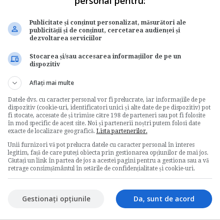
personal pentru:
Publicitate și conținut personalizat, măsurători ale
publicității și de conținut, cercetarea audienței și
dezvoltarea serviciilor
Stocarea și/sau accesarea informațiilor de pe un
dispozitiv
Aflați mai multe
Datele dvs. cu caracter personal vor fi prelucrate, iar informațiile de pe
dispozitiv (cookie-uri, identificatori unici și alte date de pe dispozitiv) pot
fi stocate, accesate de și trimise către 198 de parteneri sau pot fi folosite
în mod specific de acest site. Noi și partenerii noștri putem folosi date
exacte de localizare geografică.
Lista partenerilor.
Unii furnizori vă pot prelucra datele cu caracter personal în interes
legitim, față de care puteți obiecta prin gestionarea opțiunilor de mai jos.
Căutați un link în partea de jos a acestei pagini pentru a gestiona sau a vă
retrage consimțământul în setările de confidențialitate și cookie-uri.
Gestionați opțiunile
Da, sunt de acord