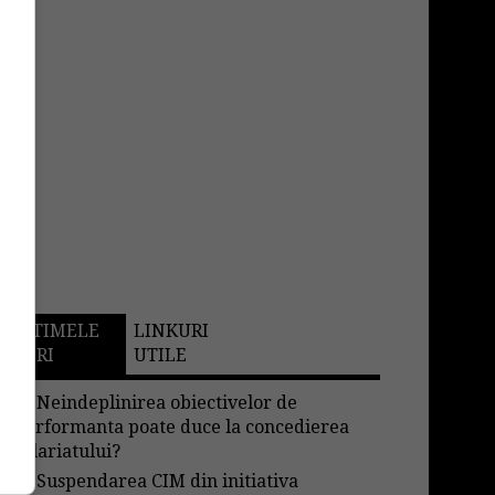
ULTIMELE
LINKURI
STIRI
UTILE
→
Neindeplinirea obiectivelor de
performanta poate duce la concedierea
salariatului?
→
Suspendarea CIM din initiativa