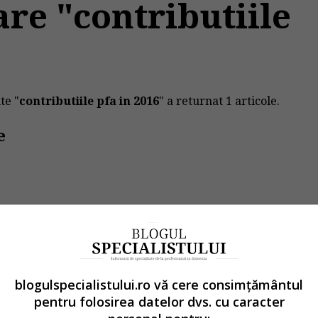
are "contributiile
te "
contributiile pfa in 2016
" a returnat 1 articole.
e
ciale
blogulspecialistului.ro vă cere consimțământul
pentru folosirea datelor dvs. cu caracter