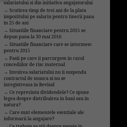
salariatului si din initiativa angajatorului
→
Scutirea timp de trei ani de la plata
impozitului pe salariu pentru tinerii pana
in 25 de ani
→
Situatiile financiare pentru 2015 se
depun pana la 30 mai 2016
→
Situatiile financiare care se intocmesc
pentru 2015
→
Pasii pe care ii parcurgem in cazul
concediilor de risc maternal
→
Invoirea salariatului nu ii suspenda
contractul de munca si nu se
inregistreaza in Revisal
→
Ce reprezinta dividendele? Ce spune
legea despre distribuirea in bani sau in
natura?
→
Care sunt elementele esentiale ale
informarii la angajare?
→
Ce trebuie sa stii despre pensie in