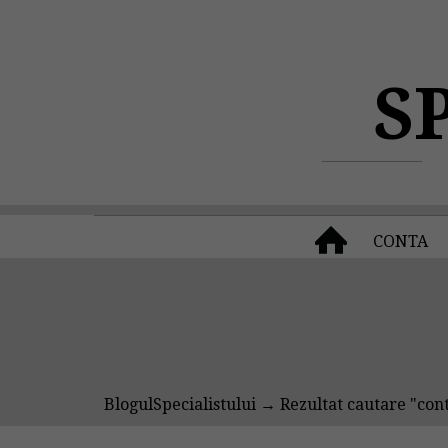
S
CONTA
BlogulSpecialistului
→ Rezultat cautare "contr