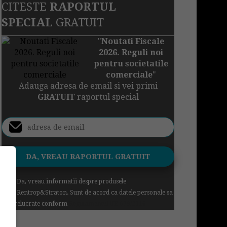
CITESTE
RAPORTUL
SPECIAL
GRATUIT
"
Noutati Fiscale
2026. Reguli noi
pentru societatile
comerciale
"
Adauga adresa de email si vei primi
GRATUIT
raportul special
Da, vreau informatii despre produsele
Rentrop&Straton. Sunt de acord ca datele personale sa
fie prelucrate conform
Regulamentul UE 679/2016