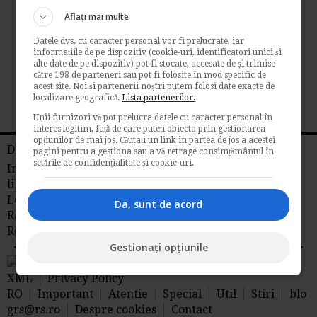
de
Blogul Specialistului
Aflați mai multe
Practic pentru inchiderea exercitiului
Datele dvs. cu caracter personal vor fi prelucrate, iar
financiar: Inventarul patrimonial si Balanta
informațiile de pe dispozitiv (cookie-uri, identificatori unici și
de...
alte date de pe dispozitiv) pot fi stocate, accesate de și trimise
către 198 de parteneri sau pot fi folosite în mod specific de
Contabilitate si fiscalitate
acest site. Noi și partenerii noștri putem folosi date exacte de
localizare geografică.
Lista partenerilor.
→
Citeste mai departe
Unii furnizori vă pot prelucra datele cu caracter personal în
interes legitim, față de care puteți obiecta prin gestionarea
opțiunilor de mai jos. Căutați un link în partea de jos a acestei
Din reteaua RS
pagini pentru a gestiona sau a vă retrage consimțământul în
setările de confidențialitate și cookie-uri.
Info tva
Fiscalitate
Contabilitate
Timp
liber
Idei de afaceri
Legislatia Muncii
Management
Libraria
Da, sunt de acord
R&S
Stiri juridice
Stiri agricole din
Romania
AdSense
Gestionați opțiunile
RSS Flux RSS 2.0
Sitemap
XML
Privacy Policy
RO
Important
Atentie
Special
Util
Stiri
blo
grs@rs.ro
Despre cookies
Contact