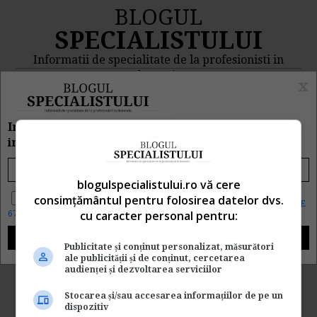
BLOGUL
SPECIALISTULUI
Informatii de specialitate de la profesionisti in
domeniu
x
MENIU
CAUTA
Inscrie e-mailul tau pentru a primi zilnic
informatii despre CE, CAND si CUM s-a intamplat
Rezultat cautare "balanta
blogulspecialistului.ro vă cere
contabila de verificare"
Da, vreau informatii despre produsele Rentrop&Straton. Sunt de
consimțământul pentru folosirea datelor dvs.
acord ca datele personale sa fie prelucrate conform
Regulamentul UE
cu caracter personal pentru:
679/2016
Cautarea facuta dupa cuvantul/sirul de cuvinte "
balanta
contabila de verificare
Publicitate și conținut personalizat, măsurători
" a returnat 1 articole.
ale publicității și de conținut, cercetarea
audienței și dezvoltarea serviciilor
Inventarul patrimonial si
Stocarea și/sau accesarea informațiilor de pe un
Balanta de verificare
dispozitiv