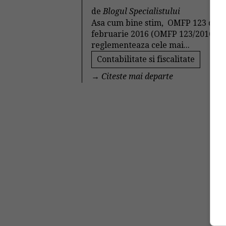
de
Blogul Specialistului
Asa cum bine stim, OMFP 123 din 
februarie 2016 (OMFP 123/2016)
reglementeaza cele mai...
Contabilitate si fiscalitate
→
Citeste mai departe