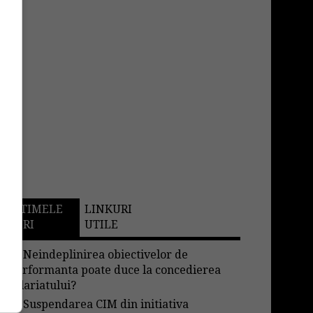
ULTIMELE
LINKURI
STIRI
UTILE
→
Neindeplinirea obiectivelor de
performanta poate duce la concedierea
salariatului?
→
Suspendarea CIM din initiativa