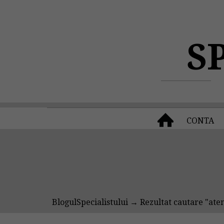
S
CONTA
BlogulSpecialistului
→ Rezultat cautare "atent