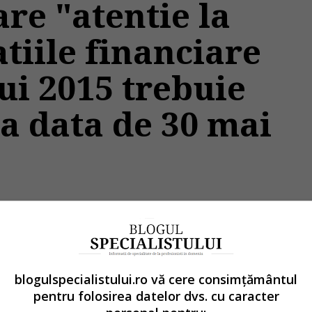
re "atentie la
atiile financiare
ui 2015 trebuie
a data de 30 mai
te "
atentie la faptul ca situatiile financiare aferente
e 30 mai 2016.
" a returnat 1 articole.
blogulspecialistului.ro vă cere consimțământul
pentru folosirea datelor dvs. cu caracter