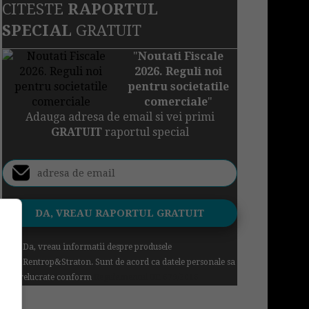
CITESTE
RAPORTUL
SPECIAL
GRATUIT
"
Noutati Fiscale
2026. Reguli noi
pentru societatile
comerciale
"
Adauga adresa de email si vei primi
GRATUIT
raportul special
Da, vreau informatii despre produsele
Rentrop&Straton. Sunt de acord ca datele personale sa
fie prelucrate conform
Regulamentul UE 679/2016