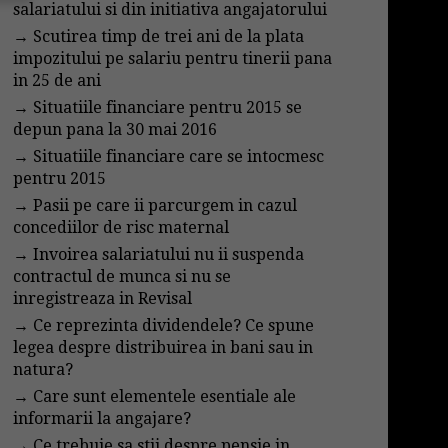
salariatului si din initiativa angajatorului
→
Scutirea timp de trei ani de la plata
impozitului pe salariu pentru tinerii pana
in 25 de ani
→
Situatiile financiare pentru 2015 se
depun pana la 30 mai 2016
→
Situatiile financiare care se intocmesc
pentru 2015
→
Pasii pe care ii parcurgem in cazul
concediilor de risc maternal
→
Invoirea salariatului nu ii suspenda
contractul de munca si nu se
inregistreaza in Revisal
→
Ce reprezinta dividendele? Ce spune
legea despre distribuirea in bani sau in
natura?
→
Care sunt elementele esentiale ale
informarii la angajare?
→
Ce trebuie sa stii despre pensie in