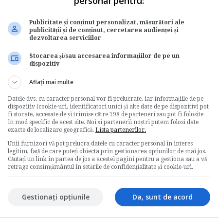
personal pentru:
4
Publicitate și conținut personalizat, măsurători ale
publicității și de conținut, cercetarea audienței și
dezvoltarea serviciilor
Stocarea și/sau accesarea informațiilor de pe un
dispozitiv
Aflați mai multe
Datele dvs. cu caracter personal vor fi prelucrate, iar informațiile de pe
dispozitiv (cookie-uri, identificatori unici și alte date de pe dispozitiv) pot
fi stocate, accesate de și trimise către 198 de parteneri sau pot fi folosite
în mod specific de acest site. Noi și partenerii noștri putem folosi date
exacte de localizare geografică.
Lista partenerilor.
Unii furnizori vă pot prelucra datele cu caracter personal în interes
legitim, față de care puteți obiecta prin gestionarea opțiunilor de mai jos.
Căutați un link în partea de jos a acestei pagini pentru a gestiona sau a vă
retrage consimțământul în setările de confidențialitate și cookie-uri.
Gestionați opțiunile
Da, sunt de acord