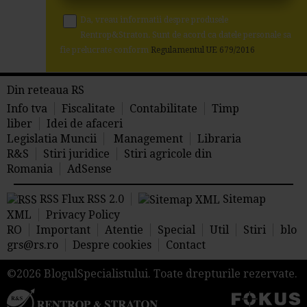
Da, vreau informatii despre produsele
Rentrop&Straton. Sunt de acord ca datele personale sa
fie prelucrate conform
Regulamentul UE 679/2016
Din reteaua RS
Info tva
Fiscalitate
Contabilitate
Timp
liber
Idei de afaceri
Legislatia Muncii
Management
Libraria
R&S
Stiri juridice
Stiri agricole din
Romania
AdSense
RSS Flux RSS 2.0
Sitemap
XML
Privacy Policy
RO
Important
Atentie
Special
Util
Stiri
blo
grs@rs.ro
Despre cookies
Contact
©2026 BlogulSpecialistului. Toate drepturile rezervate.