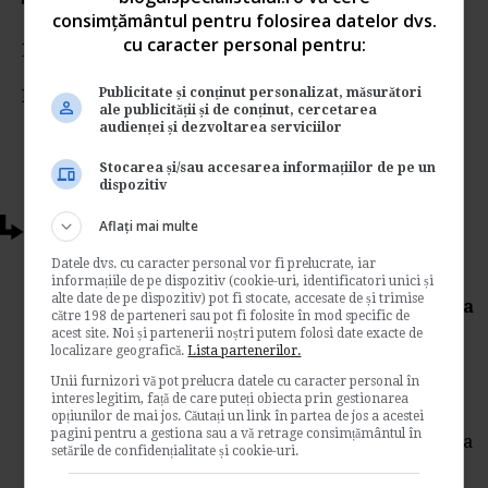
consimțământul pentru folosirea datelor dvs.
cu caracter personal pentru:
Rating:
Publicitate și conținut personalizat, măsurători
Nota:
5
din
1
voturi
ale publicității și de conținut, cercetarea
audienței și dezvoltarea serviciilor
Stocarea și/sau accesarea informațiilor de pe un
dispozitiv
Aflați mai multe
Articole conexe
Datele dvs. cu caracter personal vor fi prelucrate, iar
Semnare Protocol de colaborare intre
informațiile de pe dispozitiv (cookie-uri, identificatori unici și
alte date de pe dispozitiv) pot fi stocate, accesate de și trimise
Ministerul Public si Procuratura Generala
către 198 de parteneri sau pot fi folosite în mod specific de
a Federatiei Ruse
acest site. Noi și partenerii noștri putem folosi date exacte de
localizare geografică.
Lista partenerilor.
de
Www.e-juridic.ro
Unii furnizori vă pot prelucra datele cu caracter personal în
La data de 12.01.2012, a avut loc la Moscova,
interes legitim, față de care puteți obiecta prin gestionarea
semnarea unui protocol de cooperare intre
opțiunilor de mai jos. Căutați un link în partea de jos a acestei
pagini pentru a gestiona sau a vă retrage consimțământul în
Ministerul Public din Romania si Procuratura
setările de confidențialitate și cookie-uri.
Generala a...