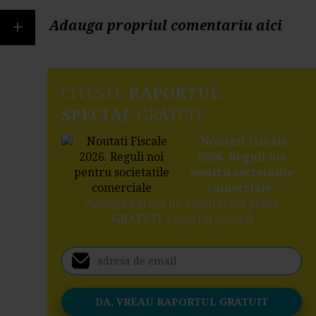
+
Adauga propriul comentariu aici
CITESTE
RAPORTUL
SPECIAL
GRATUIT
"
Noutati Fiscale
2026. Reguli noi
pentru societatile
comerciale
"
Adauga adresa de email si vei primi
GRATUIT
raportul special