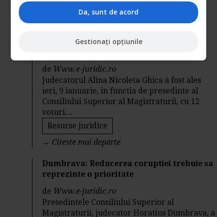
Resurse juridice
Da, sunt de acord
→
Citeste mai departe
Gestionați opțiunile
Alina Nicoleta Ghica, noul presedinte al
CSM
de
Www.e-juridic.ro
Judecatorul Alina Nicoleta Ghica a fost ales
ieri, 9 ianuarie, in functia de presedinte al
Consiliului Superior al Magistraturii, cu 12
voturi....
Resurse juridice
→
Citeste mai departe
Dumbrava: Reducerea coruptiei trebuie sa
reprezinte o prioritate
de
Www.e-juridic.ro
Presedintele Consiliului Superior al
Magistraturii, judecator Horatius Dumbrava, a