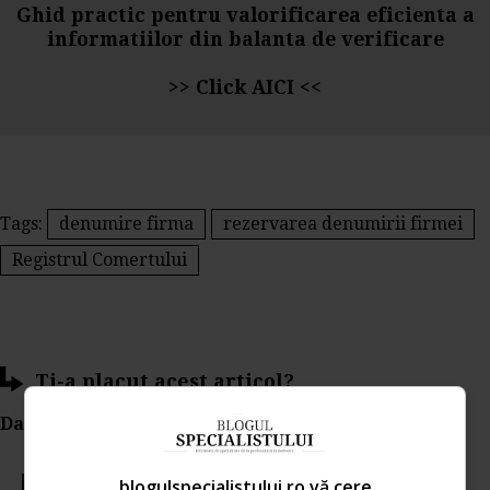
Ghid practic pentru valorificarea eficienta a
informatiilor din balanta de verificare
>>
Click AICI
<<
Tags:
denumire firma
rezervarea denumirii firmei
Registrul Comertului
Ti-a placut acest articol?
Da Like, Printeaza sau trimite pe Email!
blogulspecialistului.ro vă cere
Votati articolul