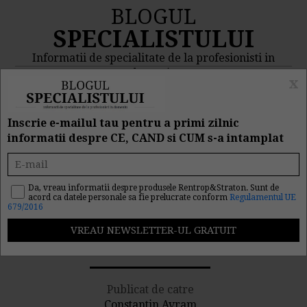
BLOGUL
SPECIALISTULUI
Informatii de specialitate de la profesionisti in
domeniu
x
MENIU
CAUTA
Inscrie e-mailul tau pentru a primi zilnic
informatii despre CE, CAND si CUM s-a intamplat
Rezervarea denumirii
firmei la nivel national,
Da, vreau informatii despre produsele Rentrop&Straton. Sunt de
acord ca datele personale sa fie prelucrate conform
Regulamentul UE
679/2016
mai rapida si mai ieftina
29/01/2009
Publicat de catre
Constantin Avram