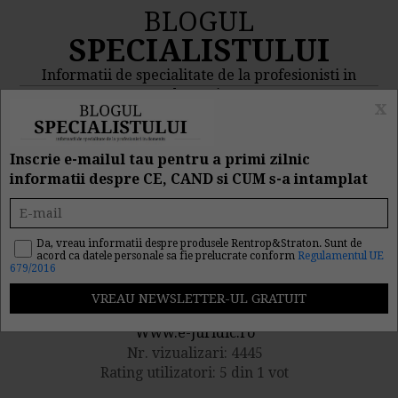
BLOGUL
SPECIALISTULUI
Informatii de specialitate de la profesionisti in
domeniu
x
MENIU
CAUTA
Inscrie e-mailul tau pentru a primi zilnic
informatii despre CE, CAND si CUM s-a intamplat
Modificare salariu prin
act aditional
Da, vreau informatii despre produsele Rentrop&Straton. Sunt de
acord ca datele personale sa fie prelucrate conform
Regulamentul UE
679/2016
Publicat de catre
Www.e-juridic.ro
Nr. vizualizari: 4445
Rating utilizatori: 5 din 1 vot