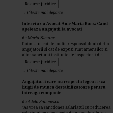
Resurse juridice
→
Citeste mai departe
Interviu cu Avocat Ana-Maria Borz: Cand
apeleaza angajatii la avocati
de
Maria Nicutar
Putini stiu cat de multe responsabilitati detin
angajatorii si cat de expusi sunt amenzilor si
altor sanctiuni instituite de inspectorii de...
Resurse juridice
→
Citeste mai departe
Angajatorii care nu respecta legea risca
litigii de munca destabilizatoare pentru
intreaga companie
de
Adela Simonescu
"As vrea sa sanctionez salariatul cu reducerea
salariului pe o perioada de un an de zile, cu