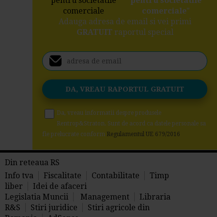
pentru societatile
comerciale
"
Adauga adresa de email si vei primi
GRATUIT
raportul special
Da, vreau informatii despre produsele
Rentrop&Straton. Sunt de acord ca datele personale sa
fie prelucrate conform
Regulamentul UE 679/2016
Din reteaua RS
Info tva
Fiscalitate
Contabilitate
Timp
liber
Idei de afaceri
Legislatia Muncii
Management
Libraria
R&S
Stiri juridice
Stiri agricole din