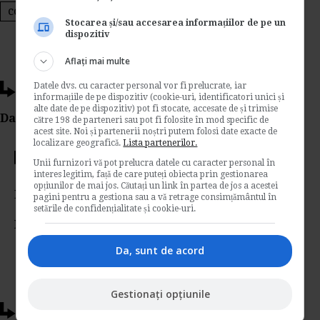
contract individual de munca
Stocarea și/sau accesarea informațiilor de pe un
dispozitiv
Aflați mai multe
Datele dvs. cu caracter personal vor fi prelucrate, iar
Ti-a placut acest articol?
informațiile de pe dispozitiv (cookie-uri, identificatori unici și
alte date de pe dispozitiv) pot fi stocate, accesate de și trimise
Da Like, Printeaza sau trimite pe Email!
către 198 de parteneri sau pot fi folosite în mod specific de
acest site. Noi și partenerii noștri putem folosi date exacte de
localizare geografică.
Lista partenerilor.
Votati articolul
Unii furnizori vă pot prelucra datele cu caracter personal în
interes legitim, față de care puteți obiecta prin gestionarea
opțiunilor de mai jos. Căutați un link în partea de jos a acestei
Rating:
pagini pentru a gestiona sau a vă retrage consimțământul în
setările de confidențialitate și cookie-uri.
Nota:
5
din
1
voturi
Da, sunt de acord
Gestionați opțiunile
Articole conexe