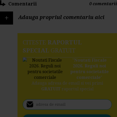
Comentarii
0 comentarii
+
Adauga propriul comentariu aici
CITESTE
RAPORTUL
SPECIAL
GRATUIT
"
Noutati Fiscale
2026. Reguli noi
pentru societatile
comerciale
"
Adauga adresa de email si vei primi
GRATUIT
raportul special