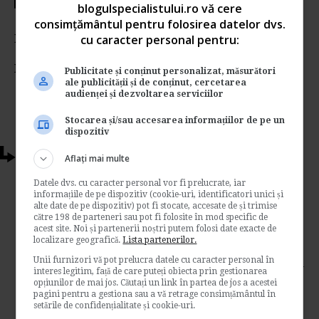
Votati articolul
blogulspecialistului.ro vă cere
consimțământul pentru folosirea datelor dvs.
Rating:
cu caracter personal pentru:
Nota:
5
din
2
voturi
Publicitate și conținut personalizat, măsurători
ale publicității și de conținut, cercetarea
audienței și dezvoltarea serviciilor
Stocarea și/sau accesarea informațiilor de pe un
dispozitiv
Articole conexe
Aflați mai multe
Datele dvs. cu caracter personal vor fi prelucrate, iar
Neindeplinirea obiectivelor de
informațiile de pe dispozitiv (cookie-uri, identificatori unici și
performanta poate duce la concedierea
alte date de pe dispozitiv) pot fi stocate, accesate de și trimise
către 198 de parteneri sau pot fi folosite în mod specific de
salariatului?
acest site. Noi și partenerii noștri putem folosi date exacte de
localizare geografică.
Lista partenerilor.
de
Blogul Specialistului
Unii furnizori vă pot prelucra datele cu caracter personal în
Da, este posibil, insa lucrurile sunt putin mai
interes legitim, față de care puteți obiecta prin gestionarea
complicate. Sunt anumite proceduri pe care
opțiunilor de mai jos. Căutați un link în partea de jos a acestei
trebuie sa le respectam pentru a dispune
pagini pentru a gestiona sau a vă retrage consimțământul în
setările de confidențialitate și cookie-uri.
concedierea...