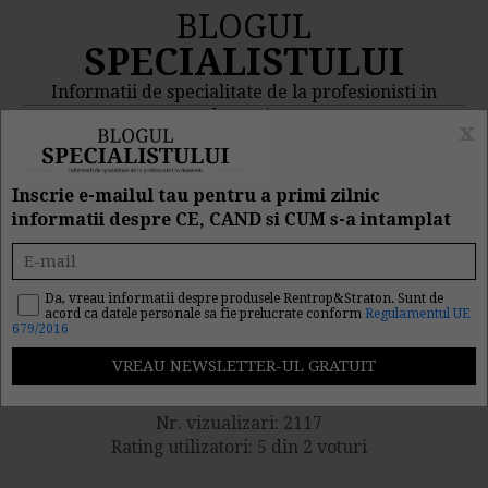
BLOGUL
SPECIALISTULUI
Informatii de specialitate de la profesionisti in
domeniu
x
MENIU
CAUTA
Inscrie e-mailul tau pentru a primi zilnic
informatii despre CE, CAND si CUM s-a intamplat
Controale cu tinta precisa
de la ITM: Trusele sanitare
Da, vreau informatii despre produsele Rentrop&Straton. Sunt de
acord ca datele personale sa fie prelucrate conform
Regulamentul UE
679/2016
la control!
Nr. vizualizari: 2117
Rating utilizatori: 5 din 2 voturi