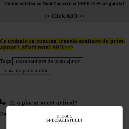
Conformitatea cu Noul Cod civil si GDPR 100% asigurata!
>>
Click AICI
<<
Ce trebuie sa contina trusele sanitare de prim-
ajutor? Aflati totul AICI >>>
Tags:
trusa sanitara de prim ajutor
trusa de prim ajutor
Ti-a placut acest articol?
Da Like, Printeaza sau trimite pe Email!