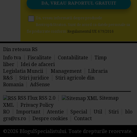
Da, vreau informatii despre produsele
Rentrop&Straton. Sunt de acord ca datele personale sa
fie prelucrate conform
Regulamentul UE 679/2016
Din reteaua RS
Info tva
Fiscalitate
Contabilitate
Timp
liber
Idei de afaceri
Legislatia Muncii
Management
Libraria
R&S
Stiri juridice
Stiri agricole din
Romania
AdSense
RSS Flux RSS 2.0
Sitemap
XML
Privacy Policy
RO
Important
Atentie
Special
Util
Stiri
blo
grs@rs.ro
Despre cookies
Contact
©2026 BlogulSpecialistului. Toate drepturile rezervate.