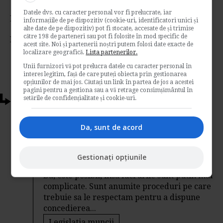
Datele dvs. cu caracter personal vor fi prelucrate, iar
Rating:
informațiile de pe dispozitiv (cookie-uri, identificatori unici și
alte date de pe dispozitiv) pot fi stocate, accesate de și trimise
către 198 de parteneri sau pot fi folosite în mod specific de
Nota:
4.67
din
3
voturi
acest site. Noi și partenerii noștri putem folosi date exacte de
localizare geografică.
Lista partenerilor.
Unii furnizori vă pot prelucra datele cu caracter personal în
interes legitim, față de care puteți obiecta prin gestionarea
opțiunilor de mai jos. Căutați un link în partea de jos a acestei
pagini pentru a gestiona sau a vă retrage consimțământul în
setările de confidențialitate și cookie-uri.
Articole conexe
Neindeplinirea obiectivelor de
Da, sunt de acord
performanta poate duce la concedierea
salariatului?
Gestionați opțiunile
de
Blogul Specialistului
Da, este posibil, insa lucrurile sunt putin mai
complicate. Sunt anumite proceduri pe care
trebuie sa le respectam pentru a dispune
concedierea...
Legislatia muncii