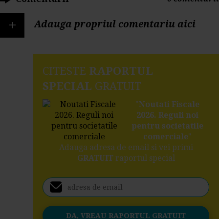
+
Adauga propriul comentariu aici
CITESTE
RAPORTUL
SPECIAL
GRATUIT
"
Noutati Fiscale
2026. Reguli noi
pentru societatile
comerciale
"
Adauga adresa de email si vei primi
GRATUIT
raportul special