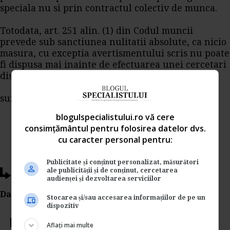
speciala nu si prin contractul colectiv de munca.
Totodata, art. 251 alin. (1) din Codul muncii
prevede sub sanctiunea nulitatii absolute, ca nicio
masura, cu exceptia avertismentului scris nu poate
fi dispusa mai inainte de efectuarea unei cercetari
disciplinare prealabile.
sursa: PortalCodulMuncii.ro
blogulspecialistului.ro vă cere
consimțământul pentru folosirea datelor dvs.
cu caracter personal pentru:
Publicitate și conținut personalizat, măsurători
ale publicității și de conținut, cercetarea
Ti-a placut acest articol?
audienței și dezvoltarea serviciilor
Da Like, Printeaza sau trimite pe Email!
Stocarea și/sau accesarea informațiilor de pe un
dispozitiv
Votati articolul
Aflați mai multe