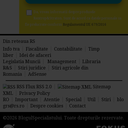
Da, vreau informatii despre produsele
Rentrop&Straton. Sunt de acord ca datele personale sa
fie prelucrate conform
Regulamentul UE 679/2016
Din reteaua RS
Info tva
Fiscalitate
Contabilitate
Timp
liber
Idei de afaceri
Legislatia Muncii
Management
Libraria
R&S
Stiri juridice
Stiri agricole din
Romania
AdSense
RSS Flux RSS 2.0
Sitemap
XML
Privacy Policy
RO
Important
Atentie
Special
Util
Stiri
blo
grs@rs.ro
Despre cookies
Contact
©2026 BlogulSpecialistului. Toate drepturile rezervate.