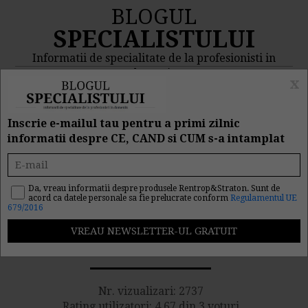
BLOGUL
SPECIALISTULUI
Informatii de specialitate de la profesionisti in
domeniu
x
MENIU
CAUTA
Inscrie e-mailul tau pentru a primi zilnic
informatii despre CE, CAND si CUM s-a intamplat
Sanctiuni aplicabile in
cazul angajatilor ce
Da, vreau informatii despre produsele Rentrop&Straton. Sunt de
acord ca datele personale sa fie prelucrate conform
Regulamentul UE
679/2016
savarsesc abateri
disciplinare
Nr. vizualizari: 2737
Rating utilizatori: 4.67 din 3 voturi