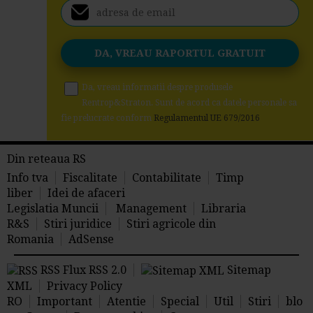
Da, vreau informatii despre produsele
Rentrop&Straton. Sunt de acord ca datele personale sa
fie prelucrate conform
Regulamentul UE 679/2016
Din reteaua RS
Info tva
Fiscalitate
Contabilitate
Timp
liber
Idei de afaceri
Legislatia Muncii
Management
Libraria
R&S
Stiri juridice
Stiri agricole din
Romania
AdSense
RSS Flux RSS 2.0
Sitemap
XML
Privacy Policy
RO
Important
Atentie
Special
Util
Stiri
blo