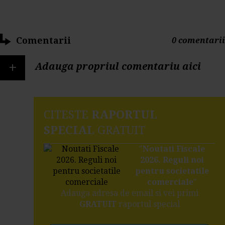
Comentarii
0 comentarii
+
Adauga propriul comentariu aici
CITESTE
RAPORTUL
SPECIAL
GRATUIT
"
Noutati Fiscale
2026. Reguli noi
pentru societatile
comerciale
"
Adauga adresa de email si vei primi
GRATUIT
raportul special