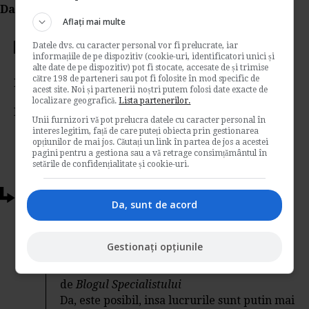
Da Like, Printeaza sau trimite pe Email!
Aflați mai multe
Datele dvs. cu caracter personal vor fi prelucrate, iar
Votati articolul
informațiile de pe dispozitiv (cookie-uri, identificatori unici și
alte date de pe dispozitiv) pot fi stocate, accesate de și trimise
către 198 de parteneri sau pot fi folosite în mod specific de
Rating:
acest site. Noi și partenerii noștri putem folosi date exacte de
localizare geografică.
Lista partenerilor.
Nota:
5
din
2
voturi
Unii furnizori vă pot prelucra datele cu caracter personal în
interes legitim, față de care puteți obiecta prin gestionarea
opțiunilor de mai jos. Căutați un link în partea de jos a acestei
pagini pentru a gestiona sau a vă retrage consimțământul în
setările de confidențialitate și cookie-uri.
Articole conexe
Da, sunt de acord
Neindeplinirea obiectivelor de
performanta poate duce la concedierea
Gestionați opțiunile
salariatului?
de
Blogul Specialistului
Da, este posibil, insa lucrurile sunt putin mai