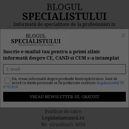
BLOGUL
SPECIALISTULUI
Informatii de specialitate de la profesionisti in
domeniu
x
MENIU
CAUTA
Inscrie e-mailul tau pentru a primi zilnic
informatii despre CE, CAND si CUM s-a intamplat
Practica la o societate
comerciala. Prevederi
Da, vreau informatii despre produsele Rentrop&Straton. Sunt de
acord ca datele personale sa fie prelucrate conform
Regulamentul UE
679/2016
legale
Publicat de catre
Legislatiamuncii.ro
Nr. vizualizari: 4038