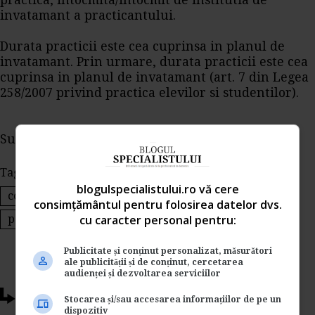
practica, intocmita/intocmit de institutia de
invatamant a practicantului.
Durata practicii este cea cuprinsa in planul de
invatamant. Prin urmare, durata practicii este cea
cuprinsa in planul de invatamant (art. 7 din Legea
258/2007 privind practica elevilor si studentilor).
Sursa: www.portalcodulmuncii.ro
Tags:
practica elevi
blogulspecialistului.ro vă cere
contract invidiual de munca pe durata determinata
consimțământul pentru folosirea datelor dvs.
portofoliu de practica
cu caracter personal pentru:
Publicitate și conținut personalizat, măsurători
ale publicității și de conținut, cercetarea
audienței și dezvoltarea serviciilor
Ti-a placut acest articol?
Stocarea și/sau accesarea informațiilor de pe un
dispozitiv