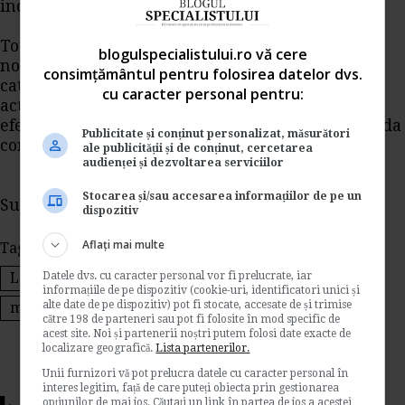
indicate de medicul de
medicina muncii
.
Totodata, apreciem ca existenta unor acte
blogulspecialistului.ro vă cere
normative cu caracter special pentru anumite
consimțământul pentru folosirea datelor dvs.
categorii de personal sau in anumite domenii de
cu caracter personal pentru:
activitate poate crea cadrul legal pentru
efectuarea unor examene medicale care sa includa
Publicitate și conținut personalizat, măsurători
controale specifice precum controlul doping.
ale publicității și de conținut, cercetarea
audienței și dezvoltarea serviciilor
Stocarea și/sau accesarea informațiilor de pe un
Sursa: www.portalcodulmuncii.ro
dispozitiv
Aflați mai multe
Tags:
securitate si sanatate in munca
Datele dvs. cu caracter personal vor fi prelucrate, iar
Legea 319/2006
examen medical
informațiile de pe dispozitiv (cookie-uri, identificatori unici și
alte date de pe dispozitiv) pot fi stocate, accesate de și trimise
medicina muncii
către 198 de parteneri sau pot fi folosite în mod specific de
acest site. Noi și partenerii noștri putem folosi date exacte de
localizare geografică.
Lista partenerilor.
Unii furnizori vă pot prelucra datele cu caracter personal în
interes legitim, față de care puteți obiecta prin gestionarea
opțiunilor de mai jos. Căutați un link în partea de jos a acestei