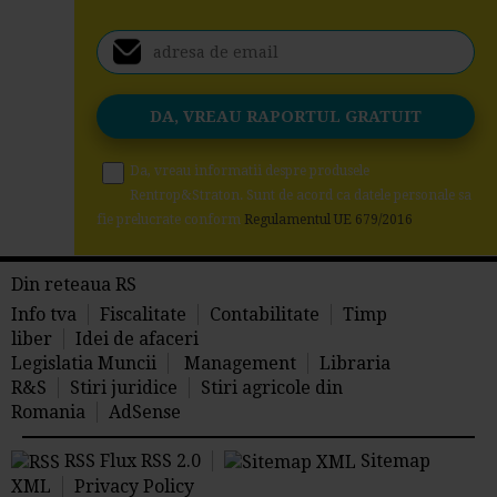
Da, vreau informatii despre produsele
Rentrop&Straton. Sunt de acord ca datele personale sa
fie prelucrate conform
Regulamentul UE 679/2016
Din reteaua RS
Info tva
Fiscalitate
Contabilitate
Timp
liber
Idei de afaceri
Legislatia Muncii
Management
Libraria
R&S
Stiri juridice
Stiri agricole din
Romania
AdSense
RSS Flux RSS 2.0
Sitemap
XML
Privacy Policy