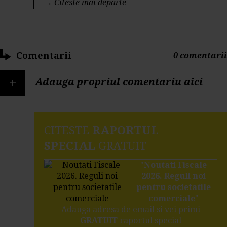
→
Citeste mai departe
Comentarii
0 comentarii
+
Adauga propriul comentariu aici
CITESTE
RAPORTUL
SPECIAL
GRATUIT
"
Noutati Fiscale
2026. Reguli noi
pentru societatile
comerciale
"
Adauga adresa de email si vei primi
GRATUIT
raportul special