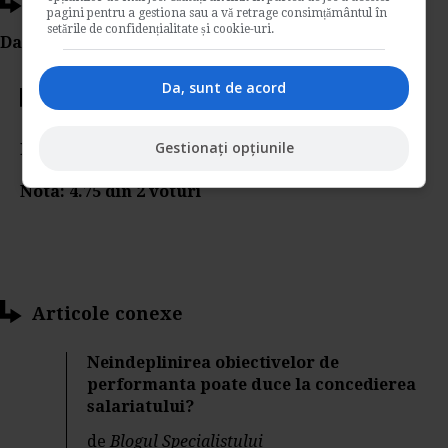
Ti-a placut acest articol?
pagini pentru a gestiona sau a vă retrage consimțământul în
setările de confidențialitate și cookie-uri.
Da Like, Printeaza sau trimite pe Email!
Da, sunt de acord
Votati articolul
Gestionați opțiunile
Rating:
Nota:
4.75
din
2
voturi
Articole conexe
Neindeplinirea obiectivelor de
performanta poate duce la concedierea
salariatului?
de
Blogul Specialistului