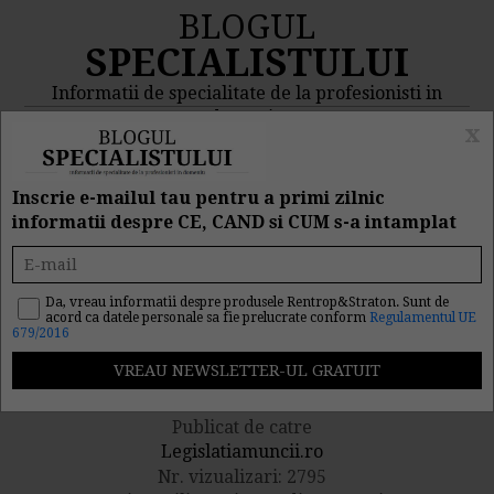
BLOGUL
SPECIALISTULUI
Informatii de specialitate de la profesionisti in
domeniu
x
MENIU
CAUTA
Inscrie e-mailul tau pentru a primi zilnic
informatii despre CE, CAND si CUM s-a intamplat
Ce trebuie sa stii despre
examenul medical la
Da, vreau informatii despre produsele Rentrop&Straton. Sunt de
acord ca datele personale sa fie prelucrate conform
Regulamentul UE
679/2016
angajarea in munca
Publicat de catre
Legislatiamuncii.ro
Nr. vizualizari: 2795