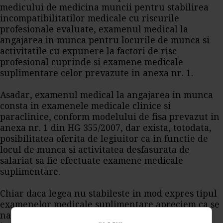
medicului de medicina muncii pentru stabilirea
incompatibilitatilor medicale cu riscurile
profesionale evaluate, examenul medical la
angajarea in munca pentru locurile de munca si
activitatile cu expunere la factori de risc
profesional cuprinde si examene medicale
suplimentare celor prevazute in anexa nr. 1.
Asadar, examenul medical la angajarea in munca
consta in examenele medicale clinice si
paraclinice, conform modelului de fisa prevazut in
anexa nr. 1 din HG 355/2007, dar exista, totodata,
posibilitatea oferita de legiuitor ca in functie de
locul de munca si activitatea desfasurata de
salariat sa fie efectuate examene medicale
suplimentare.
Chiar daca legea nu stabileste in mod expres tipul
examenelor medicale suplimentare apreciem ca se
naste astfel posibilitatea unor examene medicale