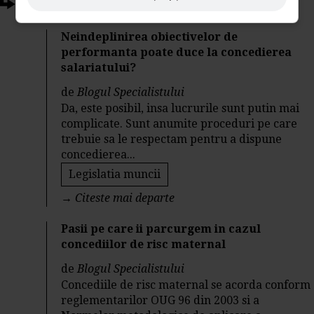
Articole conexe
Neindeplinirea obiectivelor de
performanta poate duce la concedierea
salariatului?
de
Blogul Specialistului
Da, este posibil, insa lucrurile sunt putin mai
complicate. Sunt anumite proceduri pe care
trebuie sa le respectam pentru a dispune
concedierea...
Legislatia muncii
→
Citeste mai departe
Pasii pe care ii parcurgem in cazul
concediilor de risc maternal
de
Blogul Specialistului
Concediile de risc maternal se acorda conform
reglementarilor OUG 96 din 2003 si a