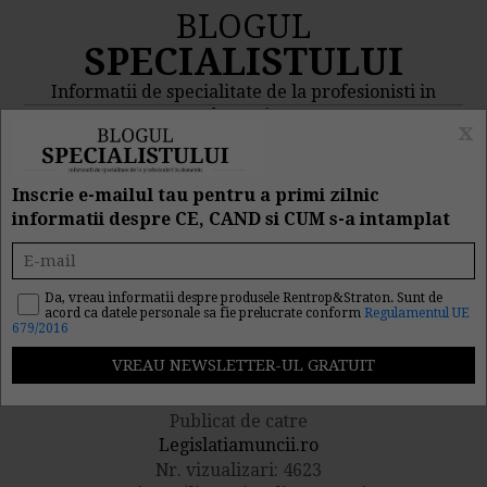
BLOGUL
SPECIALISTULUI
Informatii de specialitate de la profesionisti in
domeniu
x
MENIU
CAUTA
Inscrie e-mailul tau pentru a primi zilnic
informatii despre CE, CAND si CUM s-a intamplat
Adeverinta de vechime in
munca eliberata unui fost
Da, vreau informatii despre produsele Rentrop&Straton. Sunt de
acord ca datele personale sa fie prelucrate conform
Regulamentul UE
679/2016
salariat. Caz practic
Publicat de catre
Legislatiamuncii.ro
Nr. vizualizari: 4623