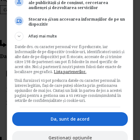
ale publicității și de conținut, cercetarea
audienței și dezvoltarea serviciilor
casa de pensii
carte de munca
Stocarea și/sau accesarea informațiilor de pe un
dispozitiv
Aflați mai multe
Ti-a placut acest articol?
Datele dvs. cu caracter personal vor fi prelucrate, iar
informațiile de pe dispozitiv (cookie-uri, identificatori unici și
Da Like, Printeaza sau trimite pe Email!
alte date de pe dispozitiv) pot fi stocate, accesate de și trimise
către 198 de parteneri sau pot fi folosite în mod specific de
acest site. Noi și partenerii noștri putem folosi date exacte de
localizare geografică.
Lista partenerilor.
Votati articolul
Unii furnizori vă pot prelucra datele cu caracter personal în
interes legitim, față de care puteți obiecta prin gestionarea
Rating:
opțiunilor de mai jos. Căutați un link în partea de jos a acestei
pagini pentru a gestiona sau a vă retrage consimțământul în
setările de confidențialitate și cookie-uri.
Nota:
5
din
2
voturi
Da, sunt de acord
Gestionați opțiunile