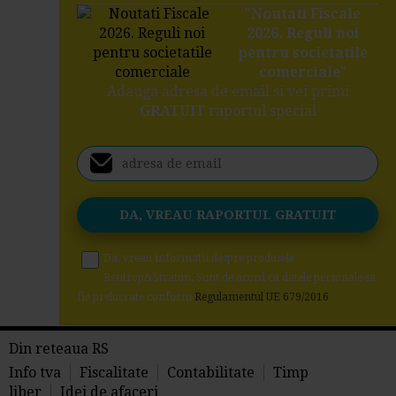
"
Noutati Fiscale
2026. Reguli noi
pentru societatile
comerciale
"
Adauga adresa de email si vei primi
GRATUIT
raportul special
Da, vreau informatii despre produsele
Rentrop&Straton. Sunt de acord ca datele personale sa
fie prelucrate conform
Regulamentul UE 679/2016
Din reteaua RS
Info tva
Fiscalitate
Contabilitate
Timp
liber
Idei de afaceri