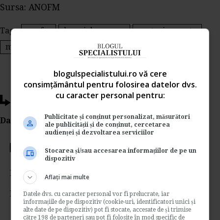
Sursa: ANOFM
Tags:
anofm
locuri de munca
posturi vacante
muncitor necalificat
inginer
blogulspecialistului.ro vă cere
consimțământul pentru folosirea datelor dvs.
cu caracter personal pentru:
Ti-a placut acest articol?
Publicitate și conținut personalizat, măsurători
Da Like, Printeaza sau trimite pe Email!
ale publicității și de conținut, cercetarea
audienței și dezvoltarea serviciilor
Votati articolul
Stocarea și/sau accesarea informațiilor de pe un
dispozitiv
Rating:
Aflați mai multe
Nota:
5
din
1
voturi
Datele dvs. cu caracter personal vor fi prelucrate, iar
informațiile de pe dispozitiv (cookie-uri, identificatori unici și
alte date de pe dispozitiv) pot fi stocate, accesate de și trimise
către 198 de parteneri sau pot fi folosite în mod specific de