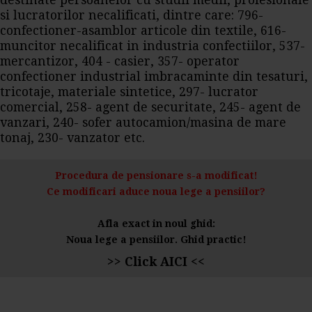
destinate persoanelor cu studii medii, profesionale
si lucratorilor necalificati, dintre care: 796-
confectioner-asamblor articole din textile, 616-
muncitor necalificat in industria confectiilor, 537-
mercantizor, 404 - casier, 357- operator
confectioner industrial imbracaminte din tesaturi,
tricotaje, materiale sintetice, 297- lucrator
comercial, 258- agent de securitate, 245- agent de
vanzari, 240- sofer autocamion/masina de mare
tonaj, 230- vanzator etc.
Procedura de pensionare s-a modificat!
Ce modificari aduce noua lege a pensiilor?
Afla exact in noul ghid:
Noua lege a pensiilor. Ghid practic!
>> Click AICI <<