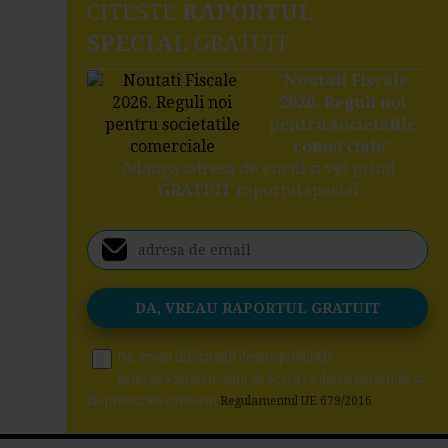
CITESTE
RAPORTUL
SPECIAL
GRATUIT
"
Noutati Fiscale
2026. Reguli noi
pentru societatile
comerciale
"
Adauga adresa de email si vei primi
GRATUIT
raportul special
Da, vreau informatii despre produsele
Rentrop&Straton. Sunt de acord ca datele personale sa
fie prelucrate conform
Regulamentul UE 679/2016