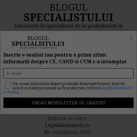
BLOGUL
SPECIALISTULUI
Informatii de specialitate de la profesionisti in
domeniu
x
MENIU
CAUTA
Inscrie e-mailul tau pentru a primi zilnic
informatii despre CE, CAND si CUM s-a intamplat
ANOFM: Peste 12.000 de
locuri de munca vacante
Da, vreau informatii despre produsele Rentrop&Straton. Sunt de
acord ca datele personale sa fie prelucrate conform
Regulamentul UE
679/2016
la nivel national
Publicat de catre
Legislatiamuncii.ro
Nr. vizualizari: 1830