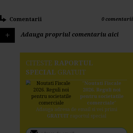
Comentarii
0 comentarii
+
Adauga propriul comentariu aici
CITESTE
RAPORTUL
SPECIAL
GRATUIT
"
Noutati Fiscale
2026. Reguli noi
pentru societatile
comerciale
"
Adauga adresa de email si vei primi
GRATUIT
raportul special