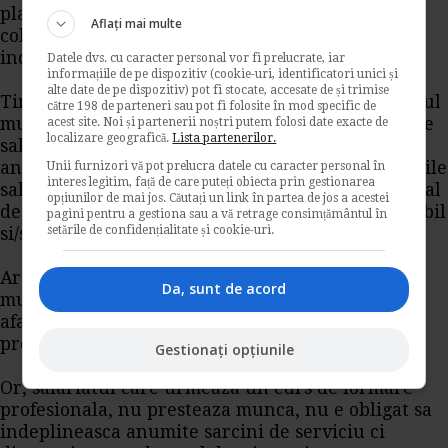
platita de angajator, prevazuta in contractul
Aflați mai multe
colectiv de munca aplicabil sau in contractul
individual de munca.
Datele dvs. cu caracter personal vor fi prelucrate, iar
informațiile de pe dispozitiv (cookie-uri, identificatori unici și
alte date de pe dispozitiv) pot fi stocate, accesate de și trimise
Timpul de munca este definit de art. 111 din Codul
către 198 de parteneri sau pot fi folosite în mod specific de
muncii, republicat, ca fiind orice perioada in care
acest site. Noi și partenerii noștri putem folosi date exacte de
localizare geografică.
Lista partenerilor.
salariatul presteaza munca, se afla la dispozitia
angajatorului si indeplineste sarcinile si atributiile
Unii furnizori vă pot prelucra datele cu caracter personal în
interes legitim, față de care puteți obiecta prin gestionarea
sale, conform prevederilor contractului individual
opțiunilor de mai jos. Căutați un link în partea de jos a acestei
de munca, contractului colectiv de munca aplicabil
pagini pentru a gestiona sau a vă retrage consimțământul în
setările de confidențialitate și cookie-uri.
si/sau ale legislatiei in vigoare.
Art. 120 din Codul muncii , republicat, defineste
Da, sunt de acord
munca suplimentara ca fiind munca prestata in
afara duratei normale a timpului de lucru,
prevazut de art. 112 Codul muncii.
Gestionați opțiunile
Or, salariatul care urmeaza un curs de formare
profesionala, nu presteaza munca, nu e obligat sa
indeplineasca anumite sarcini de serviciu ci