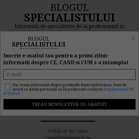
BLOGUL
SPECIALISTULUI
Informatii de specialitate de la profesionisti in
domeniu
x
MENIU
CAUTA
Inscrie e-mailul tau pentru a primi zilnic
informatii despre CE, CAND si CUM s-a intamplat
Formare profesionala in
weekend. Recuperarea
Da, vreau informatii despre produsele Rentrop&Straton. Sunt de
acord ca datele personale sa fie prelucrate conform
Regulamentul UE
679/2016
zilelor de repaus
saptamanal
Publicat de catre
Legislatiamuncii.ro