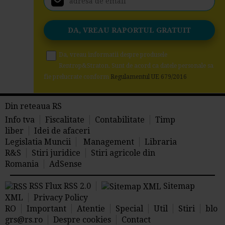
Da, vreau informatii despre produsele
Rentrop&Straton. Sunt de acord ca datele personale sa
fie prelucrate conform
Regulamentul UE 679/2016
Din reteaua RS
Info tva
Fiscalitate
Contabilitate
Timp
liber
Idei de afaceri
Legislatia Muncii
Management
Libraria
R&S
Stiri juridice
Stiri agricole din
Romania
AdSense
RSS Flux RSS 2.0
Sitemap
XML
Privacy Policy
RO
Important
Atentie
Special
Util
Stiri
blo
grs@rs.ro
Despre cookies
Contact