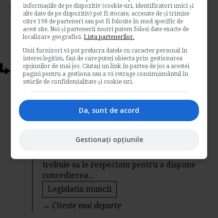
informațiile de pe dispozitiv (cookie-uri, identificatori unici și
Nota:
5
din
1
voturi
alte date de pe dispozitiv) pot fi stocate, accesate de și trimise
către 198 de parteneri sau pot fi folosite în mod specific de
acest site. Noi și partenerii noștri putem folosi date exacte de
localizare geografică.
Lista partenerilor.
Unii furnizori vă pot prelucra datele cu caracter personal în
interes legitim, față de care puteți obiecta prin gestionarea
opțiunilor de mai jos. Căutați un link în partea de jos a acestei
Articole conexe
pagini pentru a gestiona sau a vă retrage consimțământul în
setările de confidențialitate și cookie-uri.
Neindeplinirea obiectivelor de
performanta poate duce la concedierea
Da, sunt de acord
salariatului?
de
Blogul Specialistului
Gestionați opțiunile
Da, este posibil, insa lucrurile sunt putin mai
complicate. Sunt anumite proceduri pe care
trebuie sa le respectam pentru a dispune
concedierea...
Legislatia muncii
→
Citeste mai departe