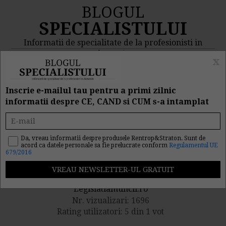
BLOGUL
SPECIALISTULUI
Informatii de specialitate de la profesionisti in
domeniu
x
MENIU
CAUTA
Inscrie e-mailul tau pentru a primi zilnic
informatii despre CE, CAND si CUM s-a intamplat
Instruirea la locul de
munca
Da, vreau informatii despre produsele Rentrop&Straton. Sunt de
acord ca datele personale sa fie prelucrate conform
Regulamentul UE
679/2016
Publicat de catre
Legislatiamuncii.ro
Nr. vizualizari: 1696
Rating utilizatori: 5 din 1 vot