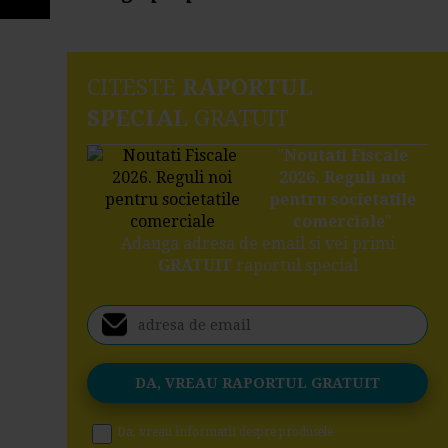
CITESTE
RAPORTUL
SPECIAL
GRATUIT
"
Noutati Fiscale
2026. Reguli noi
pentru societatile
comerciale
"
Adauga adresa de email si vei primi
GRATUIT
raportul special
Da, vreau informatii despre produsele