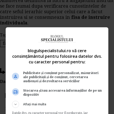
Admiterea definitiva la lucru a angajatului instruit
se face numai dupa verificarea cunostintelor de
catre seful ierarhic superior celui care a facut
instruirea si se consemneaza in
fisa de instruire
individuala
.
Tags:
instruirea la locul de munca
loc de munca
fisa de instruire individuala
accidente de munca
blogulspecialistului.ro vă cere
consimțământul pentru folosirea datelor dvs.
cu caracter personal pentru:
Ti-a placut acest articol?
Publicitate și conținut personalizat, măsurători
ale publicității și de conținut, cercetarea
Da Like, Printeaza sau trimite pe Email!
audienței și dezvoltarea serviciilor
Stocarea și/sau accesarea informațiilor de pe un
dispozitiv
Votati articolul
Aflați mai multe
Rating:
Datele dvs. cu caracter personal vor fi prelucrate, iar