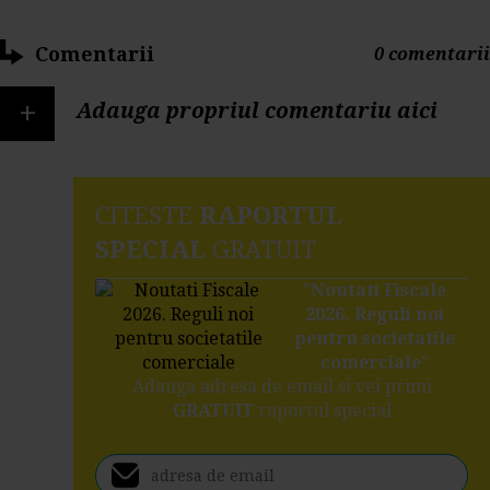
Comentarii
0 comentarii
+
Adauga propriul comentariu aici
CITESTE
RAPORTUL
SPECIAL
GRATUIT
"
Noutati Fiscale
2026. Reguli noi
pentru societatile
comerciale
"
Adauga adresa de email si vei primi
GRATUIT
raportul special