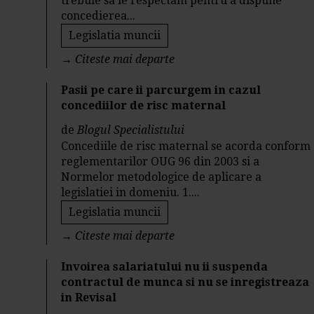
trebuie sa le respectam pentru a dispune
concedierea...
Legislatia muncii
→
Citeste mai departe
Pasii pe care ii parcurgem in cazul
concediilor de risc maternal
de
Blogul Specialistului
Concediile de risc maternal se acorda conform
reglementarilor OUG 96 din 2003 si a
Normelor metodologice de aplicare a
legislatiei in domeniu. 1....
Legislatia muncii
→
Citeste mai departe
Invoirea salariatului nu ii suspenda
contractul de munca si nu se inregistreaza
in Revisal