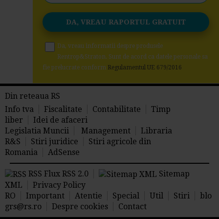
Da, vreau informatii despre produsele
Rentrop&Straton. Sunt de acord ca datele personale sa
fie prelucrate conform
Regulamentul UE 679/2016
Din reteaua RS
Info tva
Fiscalitate
Contabilitate
Timp
liber
Idei de afaceri
Legislatia Muncii
Management
Libraria
R&S
Stiri juridice
Stiri agricole din
Romania
AdSense
RSS Flux RSS 2.0
Sitemap
XML
Privacy Policy
RO
Important
Atentie
Special
Util
Stiri
blo
grs@rs.ro
Despre cookies
Contact