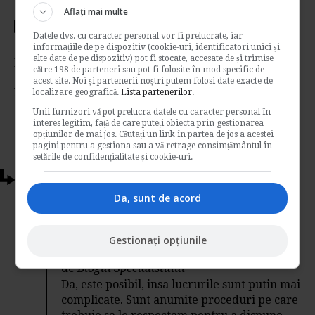
Aflați mai multe
Votati articolul
Datele dvs. cu caracter personal vor fi prelucrate, iar
informațiile de pe dispozitiv (cookie-uri, identificatori unici și
alte date de pe dispozitiv) pot fi stocate, accesate de și trimise
Rating:
către 198 de parteneri sau pot fi folosite în mod specific de
acest site. Noi și partenerii noștri putem folosi date exacte de
Nota:
5
din
1
voturi
localizare geografică.
Lista partenerilor.
Unii furnizori vă pot prelucra datele cu caracter personal în
interes legitim, față de care puteți obiecta prin gestionarea
opțiunilor de mai jos. Căutați un link în partea de jos a acestei
pagini pentru a gestiona sau a vă retrage consimțământul în
setările de confidențialitate și cookie-uri.
Articole conexe
Da, sunt de acord
Neindeplinirea obiectivelor de
performanta poate duce la concedierea
Gestionați opțiunile
salariatului?
de
Blogul Specialistului
Da, este posibil, insa lucrurile sunt putin mai
complicate. Sunt anumite proceduri pe care