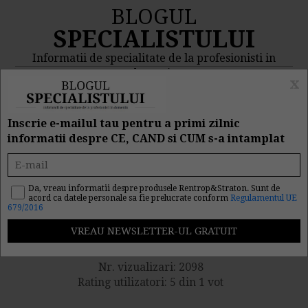
BLOGUL
SPECIALISTULUI
Informatii de specialitate de la profesionisti in
domeniu
x
MENIU
CAUTA
Inscrie e-mailul tau pentru a primi zilnic
informatii despre CE, CAND si CUM s-a intamplat
Comunicat Ministerul
Muncii: Ce se modifica in
Da, vreau informatii despre produsele Rentrop&Straton. Sunt de
acord ca datele personale sa fie prelucrate conform
Regulamentul UE
679/2016
2012
Nr. vizualizari: 2098
Rating utilizatori: 5 din 1 vot