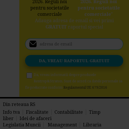
2026. Reguli noi
pentru societatile
comerciale
"
Adauga adresa de email si vei primi
GRATUIT
raportul special
Da, vreau informatii despre produsele
Rentrop&Straton. Sunt de acord ca datele personale sa
fie prelucrate conform
Regulamentul UE 679/2016
Din reteaua RS
Info tva
Fiscalitate
Contabilitate
Timp
liber
Idei de afaceri
Legislatia Muncii
Management
Libraria