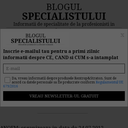
BLOGUL
SPECIALISTULUI
Informatii de specialitate de la profesionisti in
domeniu
x
MENIU
CAUTA
Inscrie e-mailul tau pentru a primi zilnic
informatii despre CE, CAND si CUM s-a intamplat
ANOFM: Proiect nou
Da, vreau informatii despre produsele Rentrop&Straton. Sunt de
acord ca datele personale sa fie prelucrate conform
Regulamentul UE
679/2016
Nr. vizualizari: 3022
Rating utilizatori: 5 din 1 vot