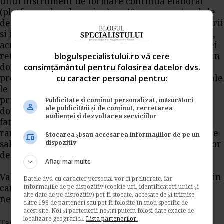
unui instrument de formare continua elaborat
(platforma de e-learning) cu 40 programe/module
de interes, organizarea de mese rotunde, seminarii
si intalniri cu agenti economici, parteneri sociali,
actoi relevanti de pe piata in vederea crearii unei
blogulspecialistului.ro vă cere
retele nationale si transnationale de colaborare in
consimțământul pentru folosirea datelor dvs.
domeniul formarii profesionale, actualizarea
cu caracter personal pentru:
programelor de formare pe care centrele regionale
le ofera clientilor sai cu module transversale
privind egalitatea de sanse si protectia mediului,
Publicitate și conținut personalizat, măsurători
ale publicității și de conținut, cercetarea
dotarea centrelor cu tehnologie IT pentru a face
audienței și dezvoltarea serviciilor
fata cerintelor actuale ale pietei, si nu in ultimul
rand achizitionarea unui vehicul special cu rol de
Stocarea și/sau accesarea informațiilor de pe un
dispozitiv
sala mobila de curs, pentru promovarea cursurilor
de formare in toata tara.
Aflați mai multe
Valoarea totala a proiectului este de 20 mil. lei, din
Datele dvs. cu caracter personal vor fi prelucrate, iar
informațiile de pe dispozitiv (cookie-uri, identificatori unici și
care 15 mil. lei reprezinta asistenta financiara
alte date de pe dispozitiv) pot fi stocate, accesate de și trimise
nerambursabila.
către 198 de parteneri sau pot fi folosite în mod specific de
acest site. Noi și partenerii noștri putem folosi date exacte de
localizare geografică.
Lista partenerilor.
Tags:
proiect nou
campion
anofm