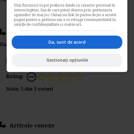
Unii furnizori vă pot prelucra datele cu caracter personal în
interes legitim, față de care puteți obiecta prin gestionarea
opțiunilor de mai jos. Căutați un link în partea de jos a acestei
pagini pentru a gestiona sau a vă retrage consimțământul în
setările de confidențialitate și cookie-uri.
Ti-a placut acest articol?
Da, sunt de acord
Da Like, Printeaza sau trimite pe Email!
Gestionați opțiunile
Votati articolul
Rating:
Nota:
5
din
1
voturi
Articole conexe