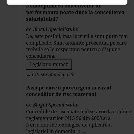
Neindeplinirea obiectivelor de
performanta poate duce la concedierea
salariatului?
de
Blogul Specialistului
Da, este posibil, insa lucrurile sunt putin mai
complicate. Sunt anumite proceduri pe care
trebuie sa le respectam pentru a dispune
concedierea...
Legislatia muncii
→
Citeste mai departe
Pasii pe care ii parcurgem in cazul
concediilor de risc maternal
de
Blogul Specialistului
Concediile de risc maternal se acorda conform
reglementarilor OUG 96 din 2003 si a
Normelor metodologice de aplicare a
legislatiei in domeniu. 1....