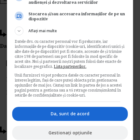
audienței și dezvoltarea serviciilor
Stocarea și/sau accesarea informațiilor de pe un
dispozitiv
Aflați mai multe
Ti-a placut acest articol?
Datele dvs. cu caracter personal vor fi prelucrate, iar
Da Like, Printeaza sau trimite pe Email!
informațiile de pe dispozitiv (cookie-uri, identificatori unici și
alte date de pe dispozitiv) pot fi stocate, accesate de și trimise
către 198 de parteneri sau pot fi folosite în mod specific de
acest site. Noi și partenerii noștri putem folosi date exacte de
Votati articolul
localizare geografică.
Lista partenerilor.
Unii furnizori vă pot prelucra datele cu caracter personal în
Rating:
interes legitim, față de care puteți obiecta prin gestionarea
opțiunilor de mai jos. Căutați un link în partea de jos a acestei
pagini pentru a gestiona sau a vă retrage consimțământul în
Nota:
5
din
1
voturi
setările de confidențialitate și cookie-uri.
Da, sunt de acord
Articole conexe
Gestionați opțiunile