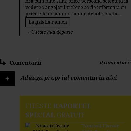
Asa cum bine stim, orice persoana selectata in
vederea angajarii trebuie sa fie informata cu
privire la un anumit minim de informatii...
Legislatia muncii
→
Citeste mai departe
Comentarii
0 comentarii
+
Adauga propriul comentariu aici
CITESTE
RAPORTUL
SPECIAL
GRATUIT
"
Noutati Fiscale