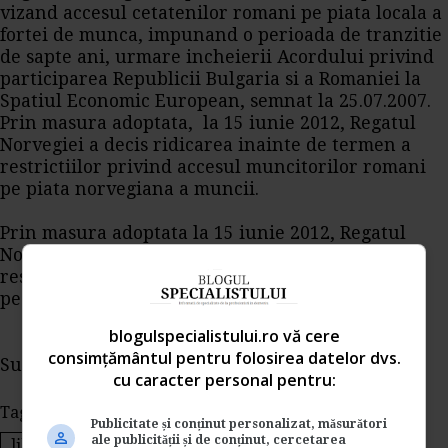
vizand accesul cetatenilor romani pe piata locala a
fortei de munca, impunand o perioada de tranzitie
de sapte ani, urmare incheierii Acordului privind
participarea Republicii Bulgaria si a Romaniei la
Spatiul Economic European, semnat la 25.07.2007.
Prin masura adoptata, la 15 iunie 2012, Regatul
Norvegiei a decis ridicarea inainte de termen a
restrictiilor privind accesul muncitorilor romani
pe piata norvegiana a muncii.
Prin masura adoptata la 15 iunie 2012, Regatul
Norvegiei a decis ridicarea inainte de termen a
restrictiilor privind accesul muncitorilor romani
pe piata norvegiana a muncii.
blogulspecialistului.ro vă cere
consimțământul pentru folosirea datelor dvs.
Sursa: Ministerul Muncii
cu caracter personal pentru:
Tags:
norvegia
piata muncii
muncitori romani
Publicitate și conținut personalizat, măsurători
ale publicității și de conținut, cercetarea
liberalizarea pietei muncii
eliminare restrictii