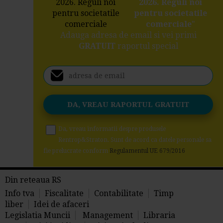
2026. Reguli noi
pentru societatile
comerciale
"
Adauga adresa de email si vei primi
GRATUIT
raportul special
Da, vreau informatii despre produsele
Rentrop&Straton. Sunt de acord ca datele personale sa
fie prelucrate conform
Regulamentul UE 679/2016
Din reteaua RS
Info tva
Fiscalitate
Contabilitate
Timp
liber
Idei de afaceri
Legislatia Muncii
Management
Libraria