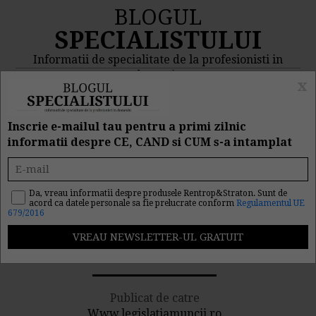
BLOGUL
SPECIALISTULUI
Informatii de specialitate de la profesionisti in
domeniu
x
MENIU
CAUTA
Inscrie e-mailul tau pentru a primi zilnic
informatii despre CE, CAND si CUM s-a intamplat
Vesti bune: Guvernul
norvegian a eliminat
Da, vreau informatii despre produsele Rentrop&Straton. Sunt de
acord ca datele personale sa fie prelucrate conform
Regulamentul UE
679/2016
restrictiile pe piata
muncii pentru romani
Publicat de catre
Www.legislatiamuncii.ro