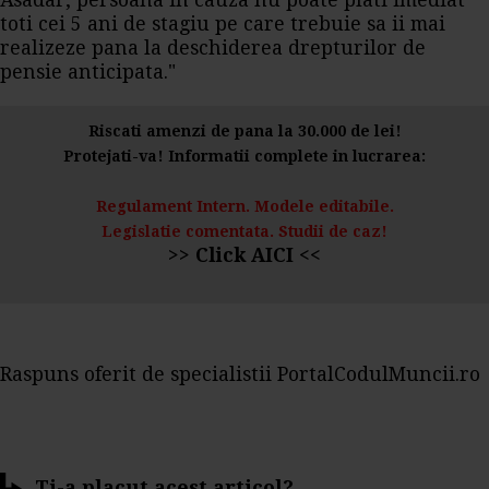
Asadar, persoana in cauza nu poate plati imediat
toti cei 5 ani de stagiu pe care trebuie sa ii mai
realizeze pana la deschiderea drepturilor de
pensie anticipata."
Riscati amenzi de pana la 30.000 de lei!
Protejati-va! Informatii complete in lucrarea:
Regulament Intern. Modele editabile.
Legislatie comentata. Studii de caz!
>> Click AICI <<
Raspuns oferit de specialistii PortalCodulMuncii.ro
Ti-a placut acest articol?