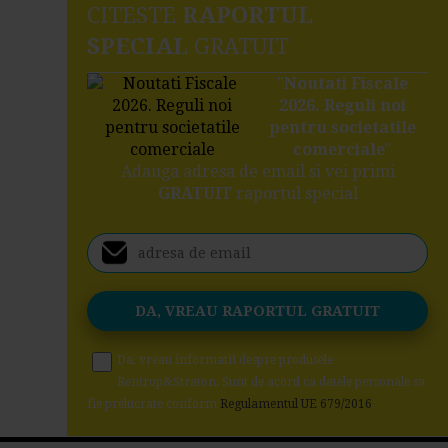
CITESTE
RAPORTUL
SPECIAL
GRATUIT
"
Noutati Fiscale
2026. Reguli noi
pentru societatile
comerciale
"
Adauga adresa de email si vei primi
GRATUIT
raportul special
Da, vreau informatii despre produsele
Rentrop&Straton. Sunt de acord ca datele personale sa
fie prelucrate conform
Regulamentul UE 679/2016