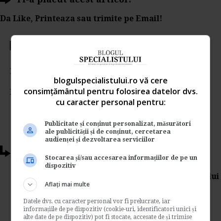
Da Like, Printeaza sau trimite pe Email!
Votati articolul
Rating:
blogulspecialistului.ro vă cere
consimțământul pentru folosirea datelor dvs.
Nota:
4.07
din
30
voturi
cu caracter personal pentru:
Publicitate și conținut personalizat, măsurători
ale publicității și de conținut, cercetarea
audienței și dezvoltarea serviciilor
Articole conexe
Stocarea și/sau accesarea informațiilor de pe un
dispozitiv
Suspendarea CIM din initiativa salariatului
Aflați mai multe
si din initiativa angajatorului
Datele dvs. cu caracter personal vor fi prelucrate, iar
de
Adela Simonescu
informațiile de pe dispozitiv (cookie-uri, identificatori unici și
Specialistii in legislatia muncii amintesc in
alte date de pe dispozitiv) pot fi stocate, accesate de și trimise