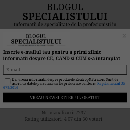
BLOGUL
SPECIALISTULUI
Informatii de specialitate de la profesionisti in
domeniu
x
MENIU
CAUTA
Inscrie e-mailul tau pentru a primi zilnic
informatii despre CE, CAND si CUM s-a intamplat
Poti plati in avans pentru
stagiul de cotizare la
Da, vreau informatii despre produsele Rentrop&Straton. Sunt de
acord ca datele personale sa fie prelucrate conform
Regulamentul UE
679/2016
pensie?
Nr. vizualizari: 7237
Rating utilizatori: 4.07 din 30 voturi