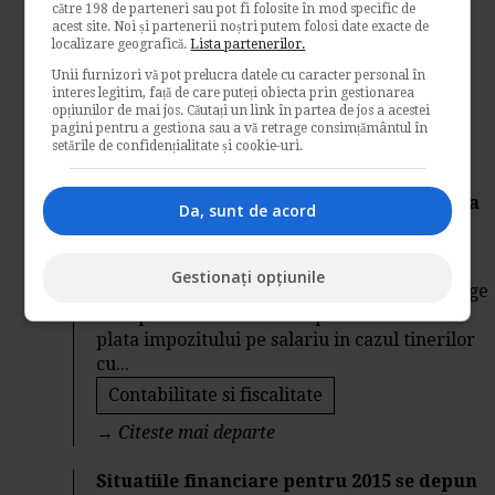
către 198 de parteneri sau pot fi folosite în mod specific de
materialul dat publicitatii care sunt cele 6
acest site. Noi și partenerii noștri putem folosi date exacte de
situatii in care un contract individual de
localizare geografică.
Lista partenerilor.
munca se poate...
Unii furnizori vă pot prelucra datele cu caracter personal în
Contabilitate si fiscalitate
interes legitim, față de care puteți obiecta prin gestionarea
opțiunilor de mai jos. Căutați un link în partea de jos a acestei
→
Citeste mai departe
pagini pentru a gestiona sau a vă retrage consimțământul în
setările de confidențialitate și cookie-uri.
Scutirea timp de trei ani de la plata
impozitului pe salariu pentru tinerii pana
Da, sunt de acord
in 25 de ani
de
Blogul Specialistului
Gestionați opțiunile
Consiliul Legislativ a aprobat proiectul de lege
care prevede scutirea timp de trei ani de la
plata impozitului pe salariu in cazul tinerilor
cu...
Contabilitate si fiscalitate
→
Citeste mai departe
Situatiile financiare pentru 2015 se depun