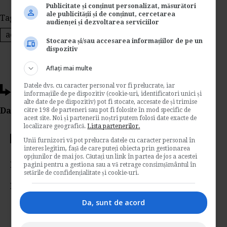
Publicitate și conținut personalizat, măsurători
ale publicității și de conținut, cercetarea
Tags:
achizitie imobil
regim tva achizitie imobil
audienței și dezvoltarea serviciilor
achizitie imobil pe firma
Stocarea și/sau accesarea informațiilor de pe un
dispozitiv
Aflați mai multe
Datele dvs. cu caracter personal vor fi prelucrate, iar
Ti-a placut acest articol?
informațiile de pe dispozitiv (cookie-uri, identificatori unici și
alte date de pe dispozitiv) pot fi stocate, accesate de și trimise
Da Like, Printeaza sau trimite pe Email!
către 198 de parteneri sau pot fi folosite în mod specific de
acest site. Noi și partenerii noștri putem folosi date exacte de
localizare geografică.
Lista partenerilor.
Votati articolul
Unii furnizori vă pot prelucra datele cu caracter personal în
interes legitim, față de care puteți obiecta prin gestionarea
opțiunilor de mai jos. Căutați un link în partea de jos a acestei
Rating:
pagini pentru a gestiona sau a vă retrage consimțământul în
setările de confidențialitate și cookie-uri.
Nota:
5
din
1
voturi
Da, sunt de acord