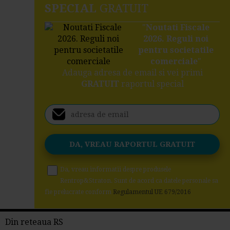
SPECIAL
GRATUIT
"
Noutati Fiscale
2026. Reguli noi
pentru societatile
comerciale
"
Adauga adresa de email si vei primi
GRATUIT
raportul special
Da, vreau informatii despre produsele
Rentrop&Straton. Sunt de acord ca datele personale sa
fie prelucrate conform
Regulamentul UE 679/2016
Din reteaua RS