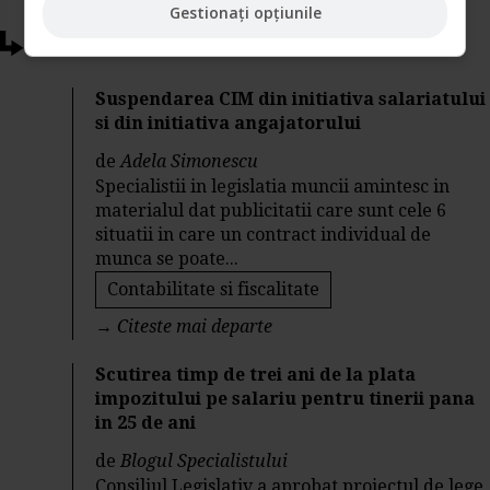
Gestionați opțiunile
Articole conexe
Suspendarea CIM din initiativa salariatului
si din initiativa angajatorului
de
Adela Simonescu
Specialistii in legislatia muncii amintesc in
materialul dat publicitatii care sunt cele 6
situatii in care un contract individual de
munca se poate...
Contabilitate si fiscalitate
→
Citeste mai departe
Scutirea timp de trei ani de la plata
impozitului pe salariu pentru tinerii pana
in 25 de ani
de
Blogul Specialistului
Consiliul Legislativ a aprobat proiectul de lege