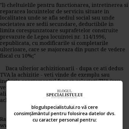
"l) cheltuielile pentru functionarea, intretinerea si
repararea locuintelor de serviciu situate in
localitatea unde se afla sediul social sau unde
societatea are sedii secundare, deductibile in
limita corespunzatoare suprafetelor construite
prevazute de Legea locuintei nr. 114/1996,
republicata, cu modificarile si completarile
ulterioare, care se majoreaza din punct de vedere
fiscal cu 10%;"
Daca ulterior achizitionarii - dupa ce ati dedus
TVA la achizitie - veti vinde de exemplu sau
inchiria apartamentul fara sa colectati TVA (sau
veti fi in una din situatiile prevazuta la art. 149,
alin. (4)), aveti obligatia sa ajustati TVA dedus la
achizitie conform art. 149 din Codul fiscal.
blogulspecialistului.ro vă cere
consimțământul pentru folosirea datelor dvs.
Raspuns oferit de specialistii
cu caracter personal pentru:
www.portalcontabilitate.ro