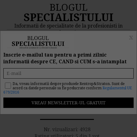
BLOGUL
SPECIALISTULUI
Informatii de specialitate de la profesionisti in
domeniu
x
MENIU
CAUTA
Inscrie e-mailul tau pentru a primi zilnic
informatii despre CE, CAND si CUM s-a intamplat
Regimul TVA si al
amortizarii pentru
Da, vreau informatii despre produsele Rentrop&Straton. Sunt de
acord ca datele personale sa fie prelucrate conform
Regulamentul UE
679/2016
achizitionarea unui
imobil pe firma
Nr. vizualizari: 4928
Rating utilizatori: 5 din 1 vot