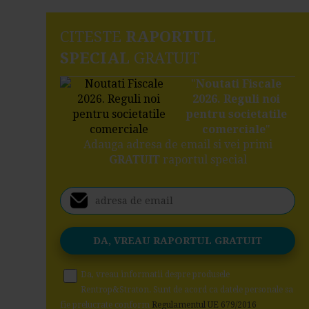
CITESTE
RAPORTUL
SPECIAL
GRATUIT
"
Noutati Fiscale
2026. Reguli noi
pentru societatile
comerciale
"
Adauga adresa de email si vei primi
GRATUIT
raportul special
Da, vreau informatii despre produsele
Rentrop&Straton. Sunt de acord ca datele personale sa
fie prelucrate conform
Regulamentul UE 679/2016