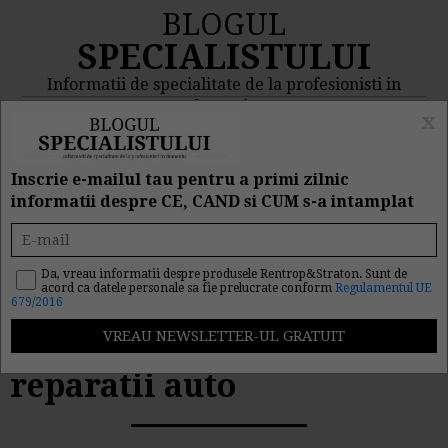
BLOGUL
SPECIALISTULUI
Informatii de specialitate de la profesionisti in
domeniu
x
MENIU
CAUTA
Inscrie e-mailul tau pentru a primi zilnic
informatii despre CE, CAND si CUM s-a intamplat
Inregistrare contabila:
Deducere de 50 la suta la
Da, vreau informatii despre produsele Rentrop&Straton. Sunt de
acord ca datele personale sa fie prelucrate conform
Regulamentul UE
679/2016
declarare in formularul
394 a unei facturi
reparatii auto