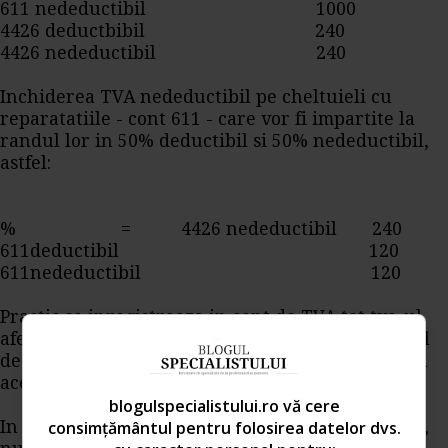
611 nedeductibil 1000
4426 deductbibil 240
4426 nedeductibil 240
Inchiderea TVA nedeductibil pe cheltuieli cu
reparatatiile - cont 611 - care vor fi impartite la
randul lor in 50% deductibil si 50% nedeductibil,
astfel:
% = 4426 nedeductibil 240
611deductibil 120
611nedeductibil 120
Practic se inregistreaza in cont de TVA tot tva-ul
aferent facturii, fiind preluat integral in jurnalul
de cumparari dar si in Declaratia 394, urmand ca
acesta sa fie apoi reluat pe costuri.
blogulspecialistului.ro vă cere
consimțământul pentru folosirea datelor dvs.
In cadrul declaratiei 394 se declara toata factura,