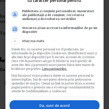
cu caracter personal pentru:
nu se exclud sumele nedeductibile.
Publicitate și conținut personalizat, măsurători
ale publicității și de conținut, cercetarea
Raspuns oferit de specialistii
audienței și dezvoltarea serviciilor
www.portalcontabilitate.ro
Stocarea și/sau accesarea informațiilor de pe un
dispozitiv
Tags:
declaratia 394
deducere 50 la suta
Aflați mai multe
Datele dvs. cu caracter personal vor fi prelucrate, iar
informațiile de pe dispozitiv (cookie-uri, identificatori unici și
alte date de pe dispozitiv) pot fi stocate, accesate de și trimise
Ti-a placut acest articol?
către 198 de parteneri sau pot fi folosite în mod specific de
acest site. Noi și partenerii noștri putem folosi date exacte de
localizare geografică.
Lista partenerilor.
Da Like, Printeaza sau trimite pe Email!
Unii furnizori vă pot prelucra datele cu caracter personal în
interes legitim, față de care puteți obiecta prin gestionarea
Votati articolul
opțiunilor de mai jos. Căutați un link în partea de jos a acestei
pagini pentru a gestiona sau a vă retrage consimțământul în
setările de confidențialitate și cookie-uri.
Rating:
Da, sunt de acord
Nota:
3.8
din
5
voturi