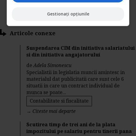
Gestionați opțiunile
Articole conexe
Suspendarea CIM din initiativa salariatului
si din initiativa angajatorului
de
Adela Simonescu
Specialistii in legislatia muncii amintesc in
materialul dat publicitatii care sunt cele 6
situatii in care un contract individual de
munca se poate...
Contabilitate si fiscalitate
→
Citeste mai departe
Scutirea timp de trei ani de la plata
impozitului pe salariu pentru tinerii pana