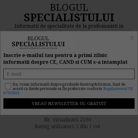
BLOGUL
SPECIALISTULUI
Informatii de specialitate de la profesionisti in
domeniu
x
MENIU
CAUTA
Inscrie e-mailul tau pentru a primi zilnic
informatii despre CE, CAND si CUM s-a intamplat
Fisc actualizeaza din nou
Declaratia 112. Descarca
Da, vreau informatii despre produsele Rentrop&Straton. Sunt de
acord ca datele personale sa fie prelucrate conform
Regulamentul UE
679/2016
ultimele actualizari
Nr. vizualizari: 2190
Rating utilizatori: 5 din 1 vot