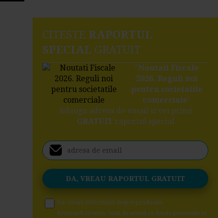
CITESTE
RAPORTUL
SPECIAL
GRATUIT
"
Noutati Fiscale
2026. Reguli noi
pentru societatile
comerciale
"
Adauga adresa de email si vei primi
GRATUIT
raportul special
Da, vreau informatii despre produsele
Rentrop&Straton. Sunt de acord ca datele personale sa