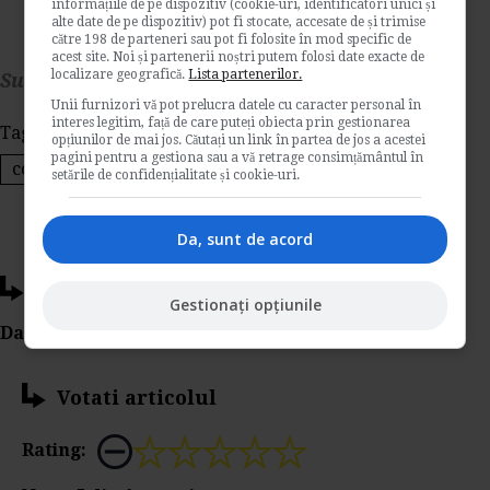
informațiile de pe dispozitiv (cookie-uri, identificatori unici și
alte date de pe dispozitiv) pot fi stocate, accesate de și trimise
către 198 de parteneri sau pot fi folosite în mod specific de
acest site. Noi și partenerii noștri putem folosi date exacte de
localizare geografică.
Lista partenerilor.
Sursa: asistenta-contribuabili.ro
Unii furnizori vă pot prelucra datele cu caracter personal în
interes legitim, față de care puteți obiecta prin gestionarea
Tags:
declaratia 112
actualizare
versiune
opțiunilor de mai jos. Căutați un link în partea de jos a acestei
pagini pentru a gestiona sau a vă retrage consimțământul în
contributiile sociale individuale
angajatori
setările de confidențialitate și cookie-uri.
Da, sunt de acord
Ti-a placut acest articol?
Gestionați opțiunile
Da Like, Printeaza sau trimite pe Email!
Votati articolul
Rating: