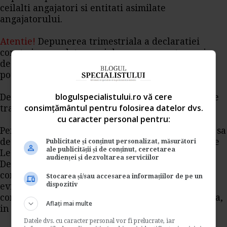
ceilalti angajatori si entitati asimilate
angajatorului.
Atentie!
Depunerea trimestriala a declaratiei
consta in completarea si depunerea acate unei
declaratii pentru fiecare luna din trimestru,
potrivit art.296^19 alin. (1^2) din Codul fiscal.
blogulspecialistului.ro vă cere
Declaratia se depune prin mijloace electronice de
consimțământul pentru folosirea datelor dvs.
transmitere la distanta, conform legii.
cu caracter personal pentru:
Pentru depunerea declaratiei, platitorul trebuie sa
detina un certificat calificat, eliberat in conditiile
Publicitate și conținut personalizat, măsurători
ale publicității și de conținut, cercetarea
Legii nr.455/2001 privind semnatura electronica.
audienței și dezvoltarea serviciilor
Declaratia privind obligatiile de plata a
contributiilor sociale, impozitului pe venit si
Stocarea și/sau accesarea informațiilor de pe un
dispozitiv
evidenta nominala a persoanelor asigurate se
completeaza cu ajutorul programului de asistenta,
Aflați mai multe
in format PDF.
Datele dvs. cu caracter personal vor fi prelucrate, iar