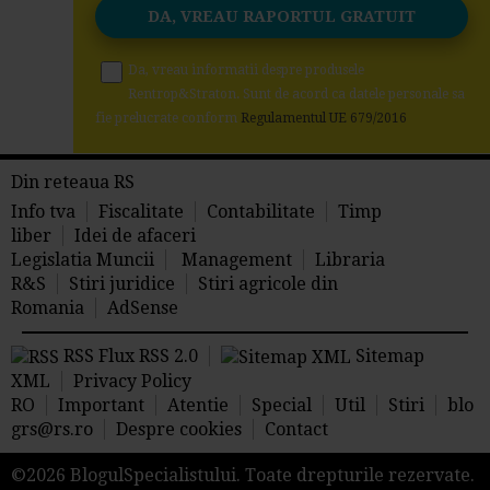
Da, vreau informatii despre produsele
Rentrop&Straton. Sunt de acord ca datele personale sa
fie prelucrate conform
Regulamentul UE 679/2016
Din reteaua RS
Info tva
Fiscalitate
Contabilitate
Timp
liber
Idei de afaceri
Legislatia Muncii
Management
Libraria
R&S
Stiri juridice
Stiri agricole din
Romania
AdSense
RSS Flux RSS 2.0
Sitemap
XML
Privacy Policy
RO
Important
Atentie
Special
Util
Stiri
blo
grs@rs.ro
Despre cookies
Contact
©2026 BlogulSpecialistului. Toate drepturile rezervate.