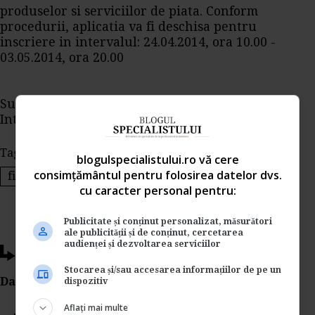
produselor si serviciilor de piata. Conform
procedurii, aplicatia va fi deschisa pentru
inscriere in intervalul: 24.04.2014, ora 10.00 -
03.05.2014, ora 20.00
Sursa: Directia Implementare Programe pentru
Intreprinderi Mici si Mijlocii
Tags:
imm-uri
finantare imm
blogulspecialistului.ro vă cere
consimțământul pentru folosirea datelor dvs.
finantare pentru imm-uri
sprijin imm
cu caracter personal pentru:
Publicitate și conținut personalizat, măsurători
ale publicității și de conținut, cercetarea
audienței și dezvoltarea serviciilor
Ti-a placut acest articol?
Stocarea și/sau accesarea informațiilor de pe un
Da Like, Printeaza sau trimite pe Email!
dispozitiv
Aflați mai multe