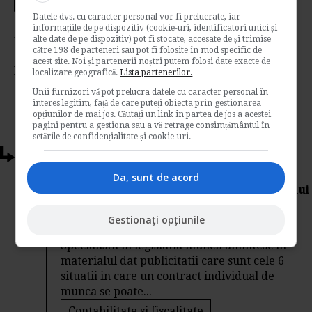
Votati articolul
Datele dvs. cu caracter personal vor fi prelucrate, iar
informațiile de pe dispozitiv (cookie-uri, identificatori unici și
alte date de pe dispozitiv) pot fi stocate, accesate de și trimise
Rating:
către 198 de parteneri sau pot fi folosite în mod specific de
acest site. Noi și partenerii noștri putem folosi date exacte de
Nota:
5
din
1
voturi
localizare geografică.
Lista partenerilor.
Unii furnizori vă pot prelucra datele cu caracter personal în
interes legitim, față de care puteți obiecta prin gestionarea
opțiunilor de mai jos. Căutați un link în partea de jos a acestei
pagini pentru a gestiona sau a vă retrage consimțământul în
setările de confidențialitate și cookie-uri.
Articole conexe
Da, sunt de acord
Suspendarea CIM din initiativa salariatului
si din initiativa angajatorului
Gestionați opțiunile
de
Adela Simonescu
Specialistii in legislatia muncii amintesc in
materialul dat publicitatii care sunt cele 6
situatii in care un contract individual de
munca se poate...
Contabilitate si fiscalitate