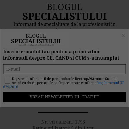
BLOGUL
SPECIALISTULUI
Informatii de specialitate de la profesionisti in
domeniu
x
MENIU
CAUTA
Inscrie e-mailul tau pentru a primi zilnic
informatii despre CE, CAND si CUM s-a intamplat
S-au anuntat datele de
lansare pentru 5
Da, vreau informatii despre produsele Rentrop&Straton. Sunt de
acord ca datele personale sa fie prelucrate conform
Regulamentul UE
679/2016
programe de finantare
pentru IMM-uri
Nr. vizualizari: 1795
Rating utilizatori: 5 din 1 vot