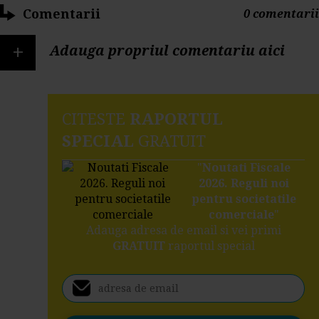
Comentarii
0 comentarii
+
Adauga propriul comentariu aici
CITESTE
RAPORTUL
SPECIAL
GRATUIT
"
Noutati Fiscale
2026. Reguli noi
pentru societatile
comerciale
"
Adauga adresa de email si vei primi
GRATUIT
raportul special