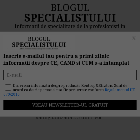
BLOGUL
SPECIALISTULUI
Informatii de specialitate de la profesionisti in
domeniu
x
MENIU
CAUTA
Inscrie e-mailul tau pentru a primi zilnic
informatii despre CE, CAND si CUM s-a intamplat
Atentie la formularul 100
si formularul 120!
Da, vreau informatii despre produsele Rentrop&Straton. Sunt de
acord ca datele personale sa fie prelucrate conform
Regulamentul UE
679/2016
Nr. vizualizari: 1872
Rating utilizatori: 5 din 1 vot