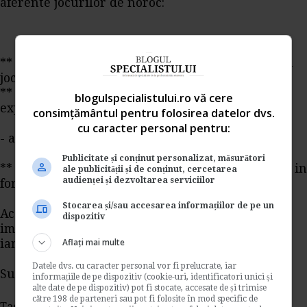
aferente jocurilor de noroc:
** taxa pentru obtinerea licentei de organizare a
jocurilor de noroc
** taxa anuala pentru obtinerea autorizatiei de
blogulspecialistului.ro vă cere
exploatare a jocurilor de noroc
consimțământul pentru folosirea datelor dvs.
cu caracter personal pentru:
- a fost scoasa urmatoarea obligatie:
Publicitate și conținut personalizat, măsurători
** impozitul pe veniturile din arenda (se declara in
ale publicității și de conținut, cercetarea
audienței și dezvoltarea serviciilor
formularul 112 din 1 ianuarie 2014)
Stocarea și/sau accesarea informațiilor de pe un
Aceste modificari se aplica pentru declararea
dispozitiv
impozitelor si taxelor datorate incepand cu 1
Aflați mai multe
ianuarie 2014.
Datele dvs. cu caracter personal vor fi prelucrate, iar
Sursa: Directia de Finante Arges
informațiile de pe dispozitiv (cookie-uri, identificatori unici și
alte date de pe dispozitiv) pot fi stocate, accesate de și trimise
către 198 de parteneri sau pot fi folosite în mod specific de
Tags:
Decont privind accizele cod 120