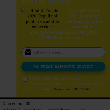
SPECIAL
GRATUIT
"
Noutati Fiscale
2026. Reguli noi
pentru societatile
comerciale
"
Adauga adresa de email si vei primi
GRATUIT
raportul special
Da, vreau informatii despre produsele
Rentrop&Straton. Sunt de acord ca datele personale sa
fie prelucrate conform
Regulamentul UE 679/2016
Din reteaua RS