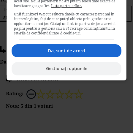
acest site. Noi și partenerii noștri putem folosi date exacte de
localizare geografică.
Lista partenerilor.
Declaratie privind obligatiile de plata la bugetul de
Unii furnizori vă pot prelucra datele cu caracter personal în
stat cod 100
interes legitim, față de care puteți obiecta prin gestionarea
opțiunilor de mai jos. Căutați un link în partea de jos a acestei
pagini pentru a gestiona sau a vă retrage consimțământul în
setările de confidențialitate și cookie-uri.
Ti-a placut acest articol?
Da, sunt de acord
Da Like, Printeaza sau trimite pe Email!
Gestionați opțiunile
Votati articolul
Rating:
Nota:
5
din
1
voturi