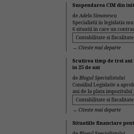
Suspendarea CIM din initi
de
Adela Simonescu
Specialistii in legislatia m
6 situatii in care un contra
Contabilitate si fiscalitate
→
Citeste mai departe
Scutirea timp de trei ani
in 25 de ani
de
Blogul Specialistului
Consiliul Legislativ a apro
ani de la plata impozitului p
Contabilitate si fiscalitate
→
Citeste mai departe
Situatiile financiare pen
de
Blogul Specialistului