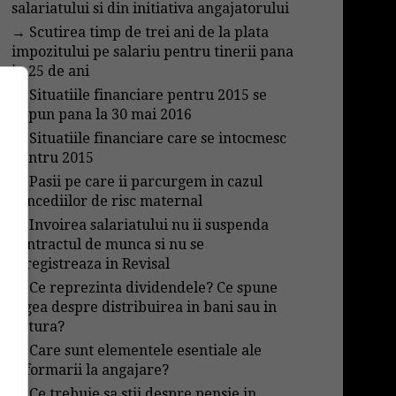
salariatului si din initiativa angajatorului
→
Scutirea timp de trei ani de la plata
impozitului pe salariu pentru tinerii pana
in 25 de ani
→
Situatiile financiare pentru 2015 se
depun pana la 30 mai 2016
→
Situatiile financiare care se intocmesc
pentru 2015
→
Pasii pe care ii parcurgem in cazul
concediilor de risc maternal
→
Invoirea salariatului nu ii suspenda
contractul de munca si nu se
inregistreaza in Revisal
→
Ce reprezinta dividendele? Ce spune
legea despre distribuirea in bani sau in
natura?
→
Care sunt elementele esentiale ale
informarii la angajare?
→
Ce trebuie sa stii despre pensie in