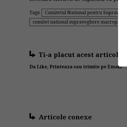
Tags:
Comitetul National pentru Supraveg
comitet national supraveghere macroprude
Ti-a placut acest articol?
Da Like, Printeaza sau trimite pe Email!
Articole conexe