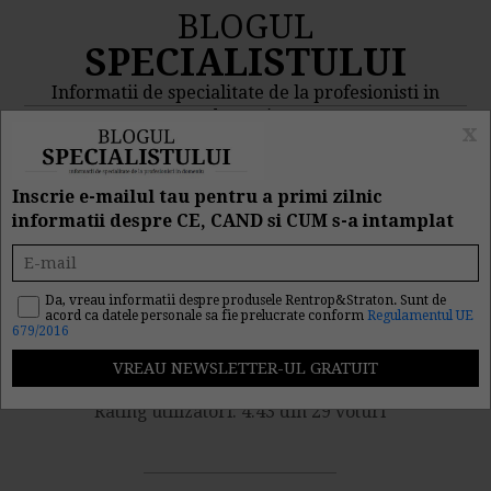
BLOGUL
SPECIALISTULUI
Informatii de specialitate de la profesionisti in
domeniu
x
MENIU
CAUTA
Inscrie e-mailul tau pentru a primi zilnic
informatii despre CE, CAND si CUM s-a intamplat
PFA. Deducere cheltuieli
cu benzina
Da, vreau informatii despre produsele Rentrop&Straton. Sunt de
acord ca datele personale sa fie prelucrate conform
Regulamentul UE
679/2016
Nr. vizualizari: 13518
Rating utilizatori: 4.43 din 29 voturi