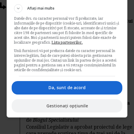
Articole conexe
Aflați mai multe
Datele dvs. cu caracter personal vor fi prelucrate, iar
Suspendarea CIM din initiativa salariatului
informațiile de pe dispozitiv (cookie-uri, identificatori unici și
si din initiativa angajatorului
alte date de pe dispozitiv) pot fi stocate, accesate de și trimise
către 198 de parteneri sau pot fi folosite în mod specific de
de
Adela Simonescu
acest site. Noi și partenerii noștri putem folosi date exacte de
localizare geografică.
Lista partenerilor.
Specialistii in legislatia muncii amintesc in
Unii furnizori vă pot prelucra datele cu caracter personal în
materialul dat publicitatii care sunt cele 6
interes legitim, față de care puteți obiecta prin gestionarea
situatii in care un contract individual de
opțiunilor de mai jos. Căutați un link în partea de jos a acestei
munca se poate...
pagini pentru a gestiona sau a vă retrage consimțământul în
setările de confidențialitate și cookie-uri.
Contabilitate si fiscalitate
→
Citeste mai departe
Da, sunt de acord
Scutirea timp de trei ani de la plata
impozitului pe salariu pentru tinerii pana
Gestionați opțiunile
in 25 de ani
de
Blogul Specialistului
Consiliul Legislativ a aprobat proiectul de lege
care prevede scutirea timp de trei ani de la