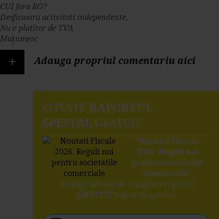
CUI fara RO?
Desfasoara activitati independente,
Nu e platitor de TVA
Mutumesc
+
Adauga propriul comentariu aici
CITESTE
RAPORTUL
SPECIAL
GRATUIT
"
Noutati Fiscale
2026. Reguli noi
pentru societatile
comerciale
"
Adauga adresa de email si vei primi
GRATUIT
raportul special