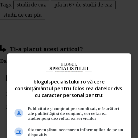
Tags:
studii de caz
pfa in 67 de studii de caz
studii de caz pfa
Ti-a placut acest articol?
Da Like, Printeaza sau trimite pe Email!
Votati articolul
blogulspecialistului.ro vă cere
consimțământul pentru folosirea datelor dvs.
Rating:
cu caracter personal pentru:
Nota:
4.43
din
29
voturi
Publicitate și conținut personalizat, măsurători
ale publicității și de conținut, cercetarea
audienței și dezvoltarea serviciilor
Stocarea și/sau accesarea informațiilor de pe un
dispozitiv