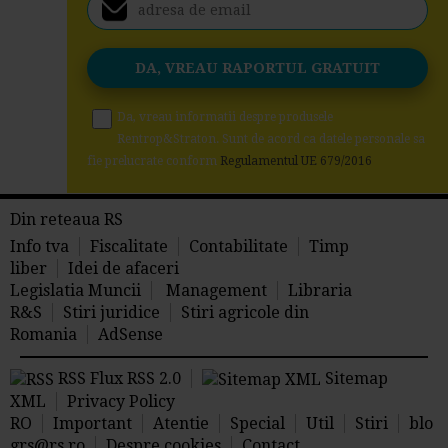
Da, vreau informatii despre produsele
Rentrop&Straton. Sunt de acord ca datele personale sa
fie prelucrate conform
Regulamentul UE 679/2016
Din reteaua RS
Info tva
Fiscalitate
Contabilitate
Timp
liber
Idei de afaceri
Legislatia Muncii
Management
Libraria
R&S
Stiri juridice
Stiri agricole din
Romania
AdSense
RSS Flux RSS 2.0
Sitemap
XML
Privacy Policy
RO
Important
Atentie
Special
Util
Stiri
blo
grs@rs.ro
Despre cookies
Contact