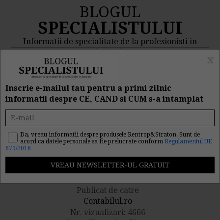
BLOGUL
SPECIALISTULUI
Informatii de specialitate de la profesionisti in
domeniu
x
MENIU
CAUTA
Inscrie e-mailul tau pentru a primi zilnic
informatii despre CE, CAND si CUM s-a intamplat
Iesire din sistemul TVA la
incasare. Ce declaratii se
Da, vreau informatii despre produsele Rentrop&Straton. Sunt de
acord ca datele personale sa fie prelucrate conform
Regulamentul UE
679/2016
depun
Publicat de catre
Contabilul.ro
Nr. vizualizari: 4666