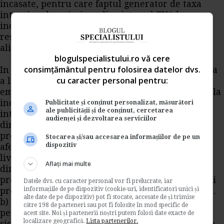
incasate, pentru care faptul generator de taxa
intervine dupa iesirea din sistemul TVA la
incasare, se continua aplicarea sistemului,
respectiv exigibilitatea taxei intervine conform
alin. (3) si (5).
blogulspecialistului.ro vă cere
consimțământul pentru folosirea datelor dvs.
In cazul facturilor pentru contravaloarea partiala
cu caracter personal pentru:
a livrarii de bunuri sau a prestarii de servicii
emise inainte de data iesirii din sistemul de TVA la
incasare, pentru care faptul generator de taxa
Publicitate și conținut personalizat, măsurători
ale publicității și de conținut, cercetarea
intervine dupa data iesirii persoanei impozabile
audienței și dezvoltarea serviciilor
din sistemul TVA la incasare, se vor aplica
prevederile alin. (3) si (5) numai pentru taxa
Stocarea și/sau accesarea informațiilor de pe un
dispozitiv
aferenta contravalorii partiale a
livrarilor/prestarilor facturate inainte de iesirea
Aflați mai multe
din sistem a persoanei impozabile" coroborate cu
prevederile pct. 16^2 alin. (21) "In scopul aplicarii
Datele dvs. cu caracter personal vor fi prelucrate, iar
informațiile de pe dispozitiv (cookie-uri, identificatori unici și
prevederilor art. 134^2 alin. (7) din Codul fiscal: ...
alte date de pe dispozitiv) pot fi stocate, accesate de și trimise
b) pentru facturile partiale emise de catre
către 198 de parteneri sau pot fi folosite în mod specific de
persoana impozabila inainte de iesirea din
acest site. Noi și partenerii noștri putem folosi date exacte de
localizare geografică.
Lista partenerilor.