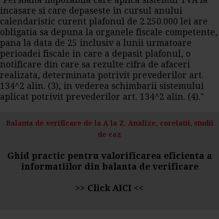
"Persoana impozabila care aplica sistemul TVA la
incasare si care depaseste in cursul anului
calendaristic curent plafonul de 2.250.000 lei are
obligatia sa depuna la organele fiscale competente,
pana la data de 25 inclusiv a lunii urmatoare
perioadei fiscale in care a depasit plafonul, o
notificare din care sa rezulte cifra de afaceri
realizata, determinata potrivit prevederilor art.
134^2 alin. (3), in vederea schimbarii sistemului
aplicat potrivit prevederilor art. 134^2 alin. (4)."
Balanta de verificare de la A la Z. Analize, corelatii, studii
de caz
Ghid practic pentru valorificarea eficienta a
informatiilor din balanta de verificare
>>
Click AICI
<<