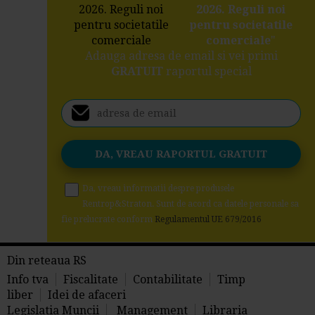
2026. Reguli noi
pentru societatile
comerciale
"
Adauga adresa de email si vei primi
GRATUIT
raportul special
Da, vreau informatii despre produsele
Rentrop&Straton. Sunt de acord ca datele personale sa
fie prelucrate conform
Regulamentul UE 679/2016
Din reteaua RS
Info tva
Fiscalitate
Contabilitate
Timp
liber
Idei de afaceri
Legislatia Muncii
Management
Libraria