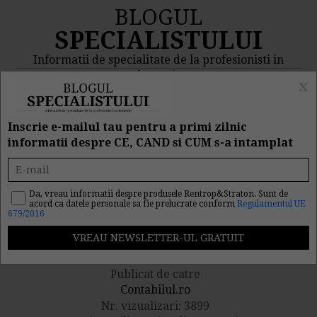
BLOGUL
SPECIALISTULUI
Informatii de specialitate de la profesionisti in
domeniu
x
MENIU
CAUTA
Inscrie e-mailul tau pentru a primi zilnic
informatii despre CE, CAND si CUM s-a intamplat
Monografie contabila
privind stocurile aflate la
Da, vreau informatii despre produsele Rentrop&Straton. Sunt de
acord ca datele personale sa fie prelucrate conform
Regulamentul UE
679/2016
terti
Publicat de catre
Contabilul.ro
Nr. vizualizari: 3899