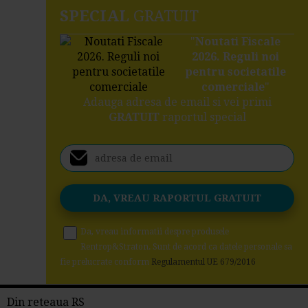
SPECIAL
GRATUIT
"
Noutati Fiscale
2026. Reguli noi
pentru societatile
comerciale
"
Adauga adresa de email si vei primi
GRATUIT
raportul special
Da, vreau informatii despre produsele
Rentrop&Straton. Sunt de acord ca datele personale sa
fie prelucrate conform
Regulamentul UE 679/2016
Din reteaua RS