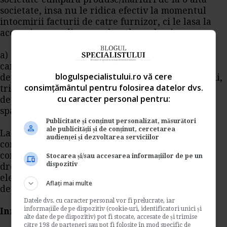
societate, insa nu le ridica efectiv la momentul
intocmirii facturii de catre furnizor, ci le lasa la
acesta in custodie, pana la o data ulterioara.
a) O societate A a fabricat produse finite intr-o
cantitate mai mare decat spatiul sau propriu de
blogulspecialistului.ro vă cere
depozitare. Pentru a rezolva problema depozitarii,
consimțământul pentru folosirea datelor dvs.
trimite o parte dintre produsele finite spre a fi
cu caracter personal pentru:
depozitate la o societate terta B, care dispune de
spatiul necesar.
Publicitate și conținut personalizat, măsurători
ale publicității și de conținut, cercetarea
La baza acestei tranzactii trebuie sa stea un
audienței și dezvoltarea serviciilor
contract de depozit, in care trebuie stipulate
conditiile de depozitare, defalcarea produselor,
Stocarea și/sau accesarea informațiilor de pe un
dispozitiv
drepturile si obligatiile partilor, precum si alte
elemente considerate importante. Contractul de
Aflați mai multe
depozit poate sa fie cu sau fara remuneratie.
Datele dvs. cu caracter personal vor fi prelucrate, iar
informațiile de pe dispozitiv (cookie-uri, identificatori unici și
Inregistrari contabile:
alte date de pe dispozitiv) pot fi stocate, accesate de și trimise
către 198 de parteneri sau pot fi folosite în mod specific de