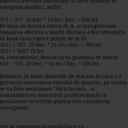
reflecta trecerea marfurilor la terti vandute in
categoria marfuri, astfel:
371 = 357 20 buc * 10 lei / buc. = 200 lei.
Pe baza de factura emisa de A, se inregistreaza
vanzarea efectiva a marfii (factura a fost intocmita
in baza unui raport primit de la B):
4111 = 707 20 buc. * 15 lei / buc. = 300 lei
4111 = 4427 72 lei
si, concomitent, descarcarea gestiunii de marfa:
607 = 371 20 buc. * 10 lei / buc. = 200 lei.
Remarca: in toate situatiile de mai sus in care s-a
prevazut intocmirea avizului de insotire, pe acesta
se va face mentiunea "Fara factura - si
nominalizarea motivului: produse/marfa la
prelucrare la terti/in pastrare/in custodie/in
consignatie".
Sursa: www.portalcontabilitate.ro