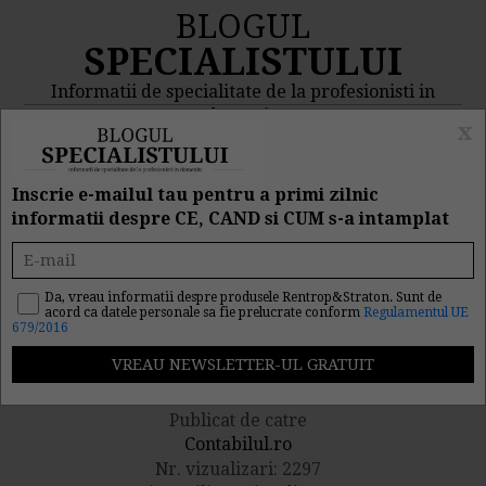
BLOGUL
SPECIALISTULUI
Informatii de specialitate de la profesionisti in
domeniu
x
MENIU
CAUTA
Inscrie e-mailul tau pentru a primi zilnic
informatii despre CE, CAND si CUM s-a intamplat
In decembrie, declaratiile
fiscale se depun mai
Da, vreau informatii despre produsele Rentrop&Straton. Sunt de
acord ca datele personale sa fie prelucrate conform
Regulamentul UE
679/2016
devreme
Publicat de catre
Contabilul.ro
Nr. vizualizari: 2297