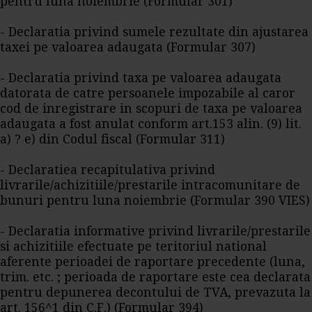
pentru luna noiembrie (Formular 301)
- Declaratia privind sumele rezultate din ajustarea
taxei pe valoarea adaugata (Formular 307)
- Declaratia privind taxa pe valoarea adaugata
datorata de catre persoanele impozabile al caror
cod de inregistrare in scopuri de taxa pe valoarea
adaugata a fost anulat conform art.153 alin. (9) lit.
a) ? e) din Codul fiscal (Formular 311)
- Declaratiea recapitulativa privind
livrarile/achizitiile/prestarile intracomunitare de
bunuri pentru luna noiembrie (Formular 390 VIES)
- Declaratia informative privind livrarile/prestarile
si achizitiile efectuate pe teritoriul national
aferente perioadei de raportare precedente (luna,
trim. etc. ; perioada de raportare este cea declarata
pentru depunerea decontului de TVA, prevazuta la
art. 156^1 din C.F.) (Formular 394)