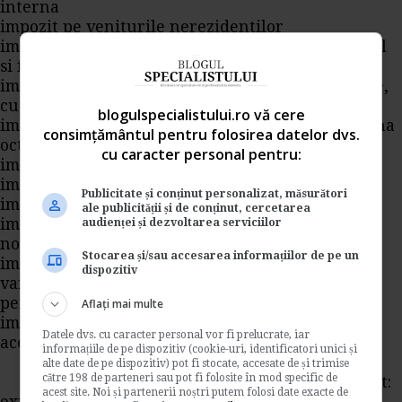
interna
impozit pe veniturile nerezidentilor
impozit pe salarii (OP separat pentru Sediu Social
si fiecare sediu secundar, daca este cazul)
impozit pe veniturile din activitati independente,
cu regim de retinere la sursa
blogulspecialistului.ro vă cere
impozit pe veniturile din dividende platite in luna
consimțământul pentru folosirea datelor dvs.
octombrie 2013
cu caracter personal pentru:
impozit pe veniturile din dobanzi
impozit pe alte venituri din investitii
Publicitate și conținut personalizat, măsurători
impozit pe veniturile din pensii
ale publicității și de conținut, cercetarea
impozit pe veniturile din premii si din jocuri de
audienței și dezvoltarea serviciilor
noroc
Stocarea și/sau accesarea informațiilor de pe un
impozit pe veniturile din alte surse
dispozitiv
varsamintelor de la persoanele juridice pentru
persoanele cu handicap neincadrate
Aflați mai multe
impozitului retinut la sursa in luna precedenta;
Datele dvs. cu caracter personal vor fi prelucrate, iar
aceasta o fac platitorii de urmatoarele venituri:
informațiile de pe dispozitiv (cookie-uri, identificatori unici și
- din drepturi de proprietate intelectuala;
alte date de pe dispozitiv) pot fi stocate, accesate de și trimise
către 198 de parteneri sau pot fi folosite în mod specific de
- din contracte/ conventii civile si de agent:
acest site. Noi și partenerii noștri putem folosi date exacte de