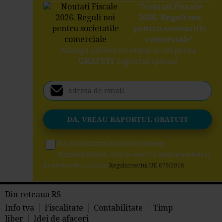
"
Noutati Fiscale
2026. Reguli noi
pentru societatile
comerciale
"
Adauga adresa de email si vei primi
GRATUIT
raportul special
Da, vreau informatii despre produsele
Rentrop&Straton. Sunt de acord ca datele personale sa
fie prelucrate conform
Regulamentul UE 679/2016
Din reteaua RS
Info tva
Fiscalitate
Contabilitate
Timp
liber
Idei de afaceri