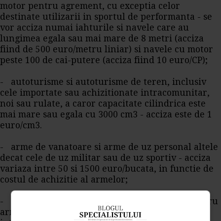
motor pentru agrement, cu exceptia celor
destinate utilizarii in sportul de performanta - se
vor acciza numai iahturile si navele care au
lungimea egala sau mai mare de 8 metri (acciza
fiind de 500 euro/metru liniar) si navele cu motor
peste 100 de cai-putere (acciza fiind 10 euro/CP);
- autoturisme si autoturisme de teren, inclusiv
cele importate sau achizitionate intracomunitar,
noi sau rulate, a caror capacitate cilindrica este
mai mare sau egala cu 3000 cm3 - acciza este de 1
euro/cm3.
- arme de vanatoare si arme de uz personal altele
decat cele de uz militar sau de uz sportiv - acciza
variaza intre 50 si 1500 euro/bucata, in functie de
costul de achizitie al armelor;
- cartuse cu glont si alte tipuri de munitie pentru
armele prevazute anterior - acciza este cuprinsa