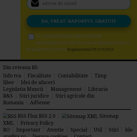
Da, vreau informatii despre produsele
Rentrop&Straton. Sunt de acord ca datele personale sa
fie prelucrate conform
Regulamentul UE 679/2016
Din reteaua RS
Info tva
Fiscalitate
Contabilitate
Timp
liber
Idei de afaceri
Legislatia Muncii
Management
Libraria
R&S
Stiri juridice
Stiri agricole din
Romania
AdSense
RSS Flux RSS 2.0
Sitemap
XML
Privacy Policy
RO
Important
Atentie
Special
Util
Stiri
blo
grs@rs.ro
Despre cookies
Contact