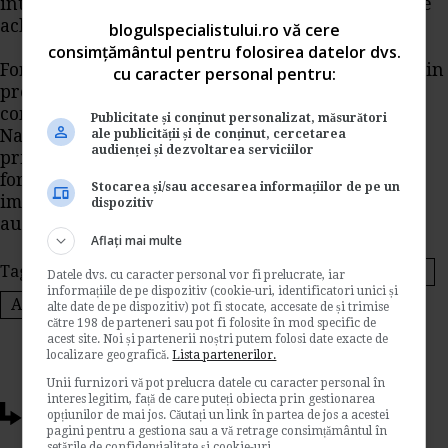
intre 0,1 si 0,4 euro/bucata in functie de costul de
achizitie.
blogulspecialistului.ro vă cere
consimțământul pentru folosirea datelor dvs.
Formularul 100 urmeaza sa fie astfel schimbat prin
cu caracter personal pentru:
proiectul de ordin pentru modificarea si
completarea Ordinului presedintelui Agentiei
Publicitate și conținut personalizat, măsurători
Nationale de Administrare Fiscala nr.1950/2012
ale publicității și de conținut, cercetarea
audienței și dezvoltarea serviciilor
privind aprobarea modelului si continutului
formularelor utilizate pentru declararea
Stocarea și/sau accesarea informațiilor de pe un
impozitelor si taxelor cu regim de stabilire prin
dispozitiv
autoimpunere sau retinere la sursa.
Aflați mai multe
Tags:
Formulare Impozite
formularul 100
accize
Datele dvs. cu caracter personal vor fi prelucrate, iar
informațiile de pe dispozitiv (cookie-uri, identificatori unici și
ANAF
OG 8/2013
alte date de pe dispozitiv) pot fi stocate, accesate de și trimise
către 198 de parteneri sau pot fi folosite în mod specific de
acest site. Noi și partenerii noștri putem folosi date exacte de
localizare geografică.
Lista partenerilor.
Unii furnizori vă pot prelucra datele cu caracter personal în
interes legitim, față de care puteți obiecta prin gestionarea
Ti-a placut acest articol?
opțiunilor de mai jos. Căutați un link în partea de jos a acestei
pagini pentru a gestiona sau a vă retrage consimțământul în
setările de confidențialitate și cookie-uri.