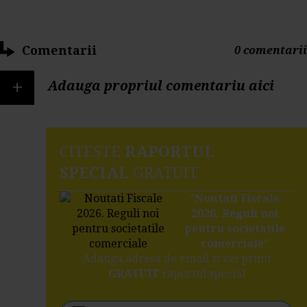
Comentarii
0 comentarii
+
Adauga propriul comentariu aici
CITESTE
RAPORTUL
SPECIAL
GRATUIT
"
Noutati Fiscale
2026. Reguli noi
pentru societatile
comerciale
"
Adauga adresa de email si vei primi
GRATUIT
raportul special