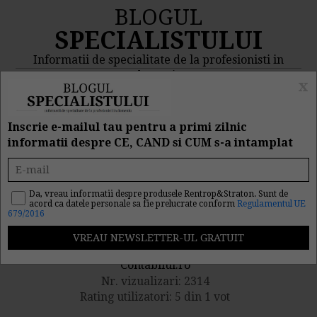
BLOGUL
SPECIALISTULUI
Informatii de specialitate de la profesionisti in
domeniu
x
MENIU
CAUTA
Inscrie e-mailul tau pentru a primi zilnic
informatii despre CE, CAND si CUM s-a intamplat
ANAF a modificat
Formularul 100
Da, vreau informatii despre produsele Rentrop&Straton. Sunt de
acord ca datele personale sa fie prelucrate conform
Regulamentul UE
679/2016
Publicat de catre
Contabilul.ro
Nr. vizualizari: 2314
Rating utilizatori: 5 din 1 vot