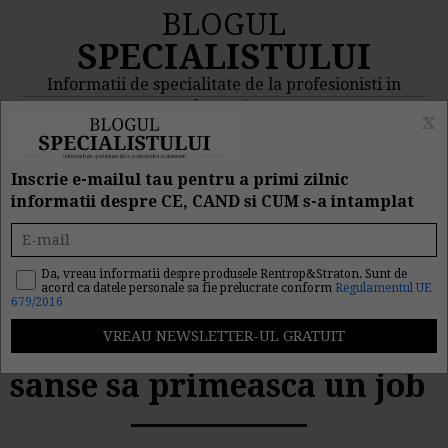
BLOGUL
SPECIALISTULUI
Informatii de specialitate de la profesionisti in
domeniu
x
MENIU
CAUTA
Inscrie e-mailul tau pentru a primi zilnic
informatii despre CE, CAND si CUM s-a intamplat
Criza a condus la
discriminari pe piata
Da, vreau informatii despre produsele Rentrop&Straton. Sunt de
acord ca datele personale sa fie prelucrate conform
Regulamentul UE
679/2016
muncii. Cine sunt
persoanele cu mai putine
sanse sa primeasca un job