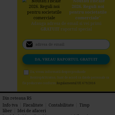
"
Noutati Fiscale
2026. Reguli noi
pentru societatile
comerciale
"
Adauga adresa de email si vei primi
GRATUIT
raportul special
Da, vreau informatii despre produsele
Rentrop&Straton. Sunt de acord ca datele personale sa
fie prelucrate conform
Regulamentul UE 679/2016
Din reteaua RS
Info tva
Fiscalitate
Contabilitate
Timp
liber
Idei de afaceri