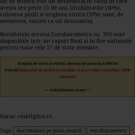
loc de munca este un dezavantaj in cazul in care
acesta are peste 55 de ani. Dizabilitatile (40%),
culoarea pielii si originea etnica (39%) sunt, de
asemenea, vazute ca un dezavantaj.
Rezultatele acestui Eurobarometru nr. 393 sunt
disponibile intr-un raport final si in fise nationale
pentru toate cele 27 de state membre.
Scapati de stres si evitati amenzi de pana la 4.000 lei
Folositi
Manualul de politici contabile si proceduri contabile 100%
editabile!
>> Achizitionati acum <<
Sursa: costelgilca.ro
Tags:
discriminari pe piata muncii
eurobarometru