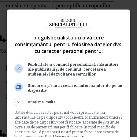
comisia europeana
perceptiile europenilor
blogulspecialistului.ro vă cere
Ti-a placut acest articol?
consimțământul pentru folosirea datelor dvs.
cu caracter personal pentru:
Da Like, Printeaza sau trimite pe Email!
Publicitate și conținut personalizat, măsurători
Votati articolul
ale publicității și de conținut, cercetarea
audienței și dezvoltarea serviciilor
Rating:
Stocarea și/sau accesarea informațiilor de pe un
dispozitiv
Nota:
5
din
1
voturi
Aflați mai multe
Datele dvs. cu caracter personal vor fi prelucrate, iar
informațiile de pe dispozitiv (cookie-uri, identificatori unici și
alte date de pe dispozitiv) pot fi stocate, accesate de și trimise
către 198 de parteneri sau pot fi folosite în mod specific de
acest site. Noi și partenerii noștri putem folosi date exacte de
Articole conexe
localizare geografică.
Lista partenerilor.