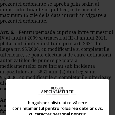
prezentei ordonante se aproba prin ordin al
ministrului finantelor publice, in termen de
maximum 15 zile de la data intrarii in vigoare a
prezentei ordonante.
Art. 6.
- Pentru perioada cuprinsa intre trimestrul
IV al anului 2009 si trimestrul III al anului 2011,
plata contributiei instituite prin art. 3631 din
Legea nr. 95/2006, cu modificarile si completarile
ulterioare, se poate efectua si de catre detinatorii
autorizatiilor de punere pe piata a
medicamentelor care intrau sub incidenta
dispozitiilor art. 3631 alin. (2) din Legea nr.
95/2006, cu modificarile si completarile ulterioare,
dispozitiile art. 5 aplicandu-se in mod
corespunzator.
Art. 7.
- Incepand cu trimestrul IV 2012, calculul
blogulspecialistului.ro vă cere
contributiei trimestriale se realizeaza potrivit
consimțământul pentru folosirea datelor dvs.
formulei prevazute la art. 3 din Ordonanta de
cu caracter personal pentru: