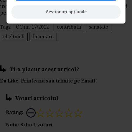
contributia trimestriala, pana la data de 15
inclusiv a lunii urmatoare incheierii trimestrului
Gestionați opțiunile
pentru care se datoreaza contributia."
Tags:
OG nr. 17/2012
contributii
sanatate
cheltuieli
finantare
Ti-a placut acest articol?
Da Like, Printeaza sau trimite pe Email!
Votati articolul
Rating:
Nota:
5
din
1
voturi