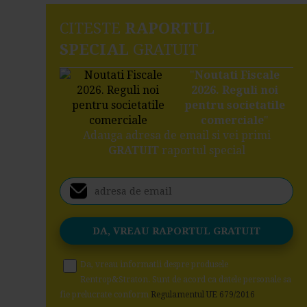
CITESTE
RAPORTUL
SPECIAL
GRATUIT
"
Noutati Fiscale
2026. Reguli noi
pentru societatile
comerciale
"
Adauga adresa de email si vei primi
GRATUIT
raportul special
Da, vreau informatii despre produsele
Rentrop&Straton. Sunt de acord ca datele personale sa
fie prelucrate conform
Regulamentul UE 679/2016