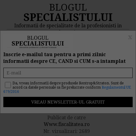
BLOGUL
SPECIALISTULUI
Informatii de specialitate de la profesionisti in
domeniu
x
MENIU
CAUTA
Inscrie e-mailul tau pentru a primi zilnic
informatii despre CE, CAND si CUM s-a intamplat
OG nr. 17: Noi
reglementari privind
Da, vreau informatii despre produsele Rentrop&Straton. Sunt de
acord ca datele personale sa fie prelucrate conform
Regulamentul UE
679/2016
contributiile din sanatate
Publicat de catre
Www.fiscalitatea.ro
Nr. vizualizari: 2689