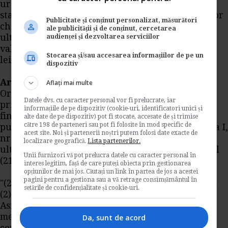
urgenta a Guvernului nr. 77/2011 privind
stabilirea unei contributii pentru finantarea unor
Publicitate și conținut personalizat, măsurători
cheltuieli in domeniul sanatatii, cu completarile
ale publicității și de conținut, cercetarea
ulterioare, unde CTt si BAt nu includ taxa pe
audienței și dezvoltarea serviciilor
valoarea adaugata, iar BAt este de 1.515 milioane
Stocarea și/sau accesarea informațiilor de pe un
lei.
dispozitiv
Art. 8.
- Dupa alineatul (2) al articolului 4 din
Aflați mai multe
Ordonanta de urgenta a Guvernului nr. 77/2011
Datele dvs. cu caracter personal vor fi prelucrate, iar
privind stabilirea unei contributii pentru
informațiile de pe dispozitiv (cookie-uri, identificatori unici și
finantarea unor cheltuieli in domeniul sanatatii,
alte date de pe dispozitiv) pot fi stocate, accesate de și trimise
către 198 de parteneri sau pot fi folosite în mod specific de
publicata in Monitorul Oficial al Romaniei, Partea I,
acest site. Noi și partenerii noștri putem folosi date exacte de
nr. 680 din 26 septembrie 2011, cu completarile
localizare geografică.
Lista partenerilor.
ulterioare, se introduce un nou alineat, alineatul
Unii furnizori vă pot prelucra datele cu caracter personal în
(21), cu urmatorul cuprins:
interes legitim, față de care puteți obiecta prin gestionarea
opțiunilor de mai jos. Căutați un link în partea de jos a acestei
pagini pentru a gestiona sau a vă retrage consimțământul în
"(21) Persoanele juridice mentionate la alin. (1) si
setările de confidențialitate și cookie-uri.
(2) au obligatia sa depuna la Casa Nationala de
Asigurari de Sanatate lista actualizata a
medicamentelor pentru care se datoreaza
Da, sunt de acord