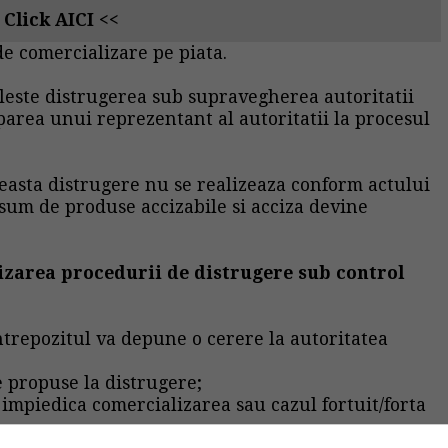
 Click AICI <<
de comercializare pe piata.
leste distrugerea sub supravegherea autoritatii
parea unui reprezentant al autoritatii la procesul
ceasta distrugere nu se realizeaza conform actului
sum de produse accizabile si acciza devine
lizarea procedurii de distrugere sub control
ntrepozitul va depune o cerere la autoritatea
e propuse la distrugere;
 impiedica comercializarea sau cazul fortuit/forta