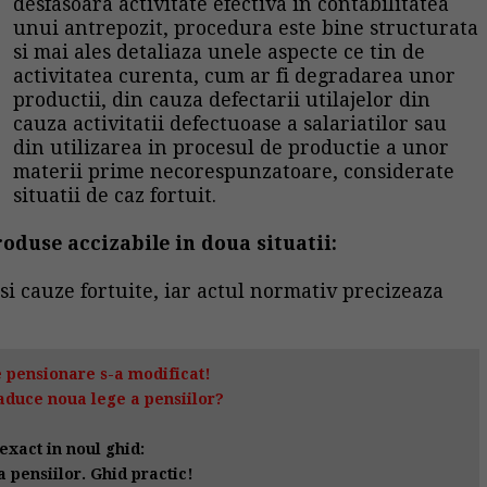
desfasoara activitate efectiva in contabilitatea
unui antrepozit, procedura este bine structurata
si mai ales detaliaza unele aspecte ce tin de
activitatea curenta, cum ar fi degradarea unor
productii, din cauza defectarii utilajelor din
cauza activitatii defectuoase a salariatilor sau
din utilizarea in procesul de productie a unor
materii prime necorespunzatoare, considerate
situatii de caz fortuit.
oduse accizabile in doua situatii:
si cauze fortuite, iar actul normativ precizeaza
 pensionare s-a modificat!
aduce noua lege a pensiilor?
exact in noul ghid:
 pensiilor. Ghid practic!