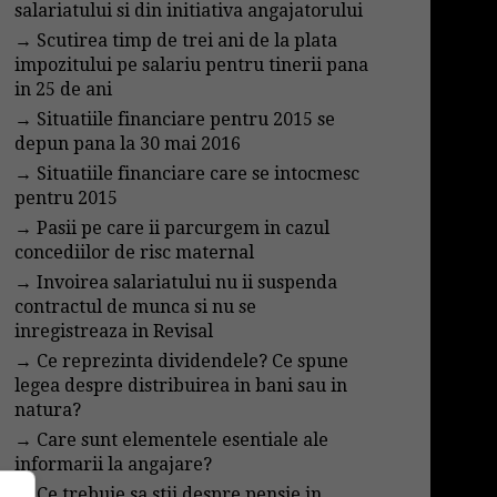
salariatului si din initiativa angajatorului
→
Scutirea timp de trei ani de la plata
impozitului pe salariu pentru tinerii pana
in 25 de ani
→
Situatiile financiare pentru 2015 se
depun pana la 30 mai 2016
→
Situatiile financiare care se intocmesc
pentru 2015
→
Pasii pe care ii parcurgem in cazul
concediilor de risc maternal
→
Invoirea salariatului nu ii suspenda
contractul de munca si nu se
inregistreaza in Revisal
→
Ce reprezinta dividendele? Ce spune
legea despre distribuirea in bani sau in
natura?
→
Care sunt elementele esentiale ale
informarii la angajare?
→
Ce trebuie sa stii despre pensie in