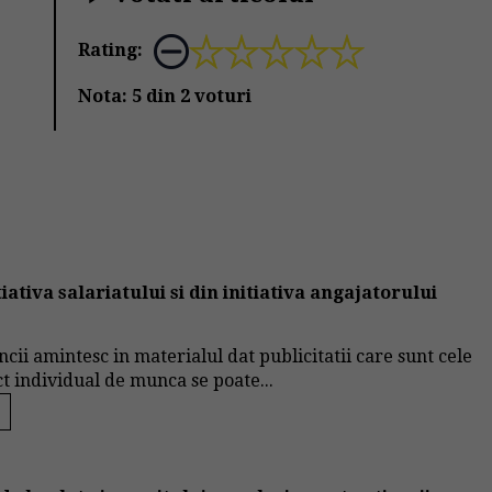
Rating:
Nota:
5
din
2
voturi
ativa salariatului si din initiativa angajatorului
uncii amintesc in materialul dat publicitatii care sunt cele
ct individual de munca se poate...