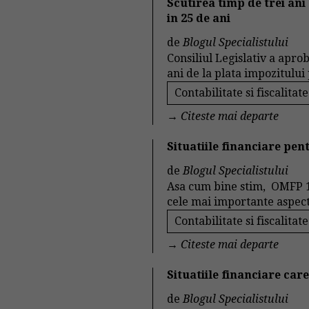
Scutirea timp de trei ani
in 25 de ani
de
Blogul Specialistului
Consiliul Legislativ a apro
ani de la plata impozitului p
Contabilitate si fiscalitate
→
Citeste mai departe
Situatiile financiare pen
de
Blogul Specialistului
Asa cum bine stim, OMFP 1
cele mai importante aspecte
Contabilitate si fiscalitate
→
Citeste mai departe
Situatiile financiare car
de
Blogul Specialistului