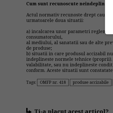
Cum sunt recunoscute neindeplinirea
Actul normativ recunoste drept cauze d
urmatoarele doua situatii:
a) incalcarea unor parametri reglementa
consumatorului,
al mediului, al sanatatii sau de alte pr
de produse;
b) situatii in care produsul accizabil n
indeplineste normele tehnice (proprii)
valabilitate, sau nu indeplineste condit
conform. Aceste situatii sunt constatate
Tags:
OMFP nr. 418
produse accizabile
Ti-a placut acest articol?