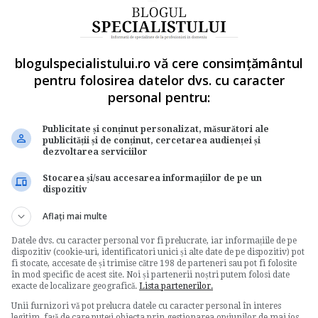
oarele termene:
i ca produsele nu pot fi comercializate pe piata;
blogulspecialistului.ro vă cere consimțământul
i de forta majora/caz fortuit.
pentru folosirea datelor dvs. cu caracter
ermen de 15 zile situatiile prezentate de
personal pentru:
cu privire la aprobarea sau respingerea
Publicitate și conținut personalizat, măsurători ale
publicității și de conținut, cercetarea audienței și
dezvoltarea serviciilor
 in termen de 5 zile de la emitere.
Stocarea și/sau accesarea informațiilor de pe un
solicitarii, antrepozitul va organiza si va
dispozitiv
bile in termen de 45 de zile de la data primirii
Aflați mai multe
Datele dvs. cu caracter personal vor fi prelucrate, iar informațiile de pe
participa si un reprezentant al directiei vamale.
dispozitiv (cookie-uri, identificatori unici și alte date de pe dispozitiv) pot
fi stocate, accesate de și trimise către 198 de parteneri sau pot fi folosite
nu se realizeaza in termen de 45 de zile, sau nu
în mod specific de acest site. Noi și partenerii noștri putem folosi date
zia isi pierde valabilitatea, iar antrepozitul
exacte de localizare geografică.
Lista partenerilor.
ruse.
Unii furnizori vă pot prelucra datele cu caracter personal în interes
legitim, față de care puteți obiecta prin gestionarea opțiunilor de mai jos.