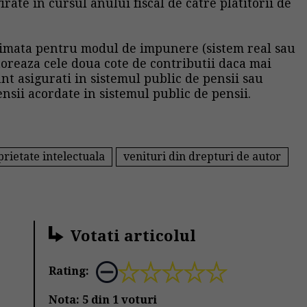
irate in cursul anului fiscal de catre platitorii de
rimata pentru modul de impunere (sistem real sau
atoreaza cele doua cote de contributii daca mai
unt asigurati in sistemul public de pensii sau
nsii acordate in sistemul public de pensii.
rietate intelectuala
venituri din drepturi de autor
Votati articolul
Rating:
Nota:
5
din
1
voturi