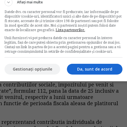
Aflați mai multe
Datele dvs. cu caracter personal vor fi prelucrate, iar informațiile de pe
- 10,5%) care se aplica asupra venitului brut
dispozitiv (cookie-uri, identificatori unici și alte date de pe dispozitiv) pot
fi stocate, accesate de și trimise către 198 de parteneri sau pot fi folosite
a si care nu poate fi mai mare decat echivalentul a
în mod specific de acest site. Noi și partenerii noștri putem folosi date
.585 lei)
exacte de localizare geografică.
Lista partenerilor.
Unii furnizori vă pot prelucra datele cu caracter personal în interes
natate (CASS - 5,5%) care se aplica asupra venitului
legitim, față de care puteți obiecta prin gestionarea opțiunilor de mai jos.
etara si care nu poate fi mai mic decat un salariu
Căutați un link în partea de jos a acestei pagini pentru a gestiona sau a vă
retrage consimțământul în setările de confidențialitate și cookie-uri.
eaza contributii sociale individuale in cursul
Gestionați opțiunile
Da, sunt de acord
atitorii de venituri avand obligatia calcularii,
Contributiile retinute se vireaza si se declara in
a contributiilor sociale, impozitului pe venit si
te”, formular 112, pana la data de 25 inclusiv a
tit venitul, respectiv a lunii urmatoare
in functie de perioada fiscala aleasa de platitorul
le reprezentand contributia individuala de