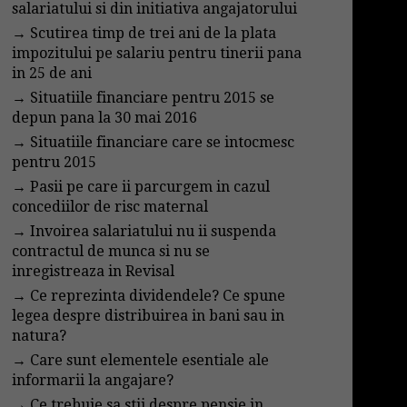
salariatului si din initiativa angajatorului
→
Scutirea timp de trei ani de la plata
impozitului pe salariu pentru tinerii pana
in 25 de ani
→
Situatiile financiare pentru 2015 se
depun pana la 30 mai 2016
→
Situatiile financiare care se intocmesc
pentru 2015
→
Pasii pe care ii parcurgem in cazul
concediilor de risc maternal
→
Invoirea salariatului nu ii suspenda
contractul de munca si nu se
inregistreaza in Revisal
→
Ce reprezinta dividendele? Ce spune
legea despre distribuirea in bani sau in
natura?
→
Care sunt elementele esentiale ale
informarii la angajare?
→
Ce trebuie sa stii despre pensie in