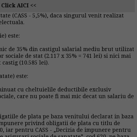
 Click AICI <<
tate (CASS - 5,5%), daca singurul venit realizat
electuala.
e) este:
mic de 35% din castigul salarial mediu brut utilizat
sociale de stat (2.117 x 35% = 741 lei) si nici mai
castig (10.585 lei).
tate) este:
minuat cu cheltuielile deductibile exclusiv
ciale, care nu poate fi mai mic decat un salariu de
ligatiile de plata pe baza venitului declarat in baza
impunere privind obligatii de plata cu titlu de
610, iar pentru CASS - „Decizia de impunere pentru
de asigurari sociale de sanatate”, cod 620, pe baza