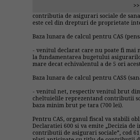
>>
contributia de asigurari sociale de sana
este cel din drepturi de proprietate int
Baza lunara de calcul pentru CAS (pensi
- venitul declarat care nu poate fi mai 
la fundamentarea bugetului asigurarilor 
mare decat echivalentul a de 5 ori acest 
Baza lunara de calcul pentru CASS (sana
- venitul net, respectiv venitul brut di
cheltuielile reprezentand contributii so
baza minim brut pe tara (700 lei).
Pentru CAS, organul fiscal va stabili ob
Declaratiei 600 si va emite „Decizia de 
contributii de asigurari sociale”, cod 
plati anticipate cu titlu de contributii 