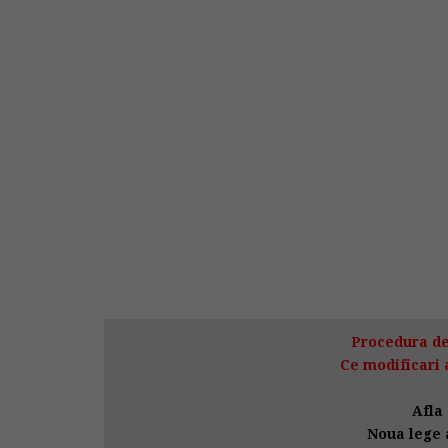
Procedura de
Ce modificari 
Afla 
Noua lege a