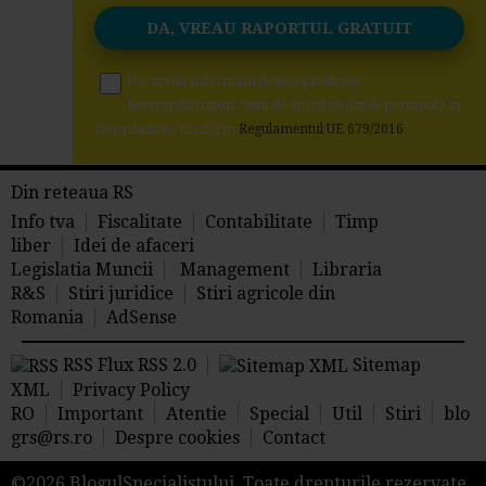
Da, vreau informatii despre produsele
Rentrop&Straton. Sunt de acord ca datele personale sa
fie prelucrate conform
Regulamentul UE 679/2016
Din reteaua RS
Info tva
Fiscalitate
Contabilitate
Timp
liber
Idei de afaceri
Legislatia Muncii
Management
Libraria
R&S
Stiri juridice
Stiri agricole din
Romania
AdSense
RSS Flux RSS 2.0
Sitemap
XML
Privacy Policy
RO
Important
Atentie
Special
Util
Stiri
blo
grs@rs.ro
Despre cookies
Contact
©2026 BlogulSpecialistului. Toate drepturile rezervate.