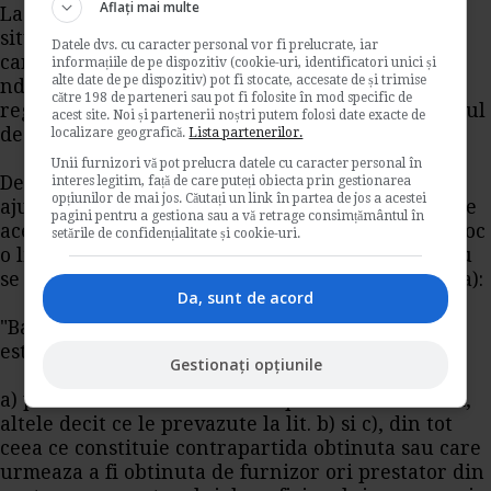
Aflați mai multe
La art. 128 din
codul fiscal
sint enumerate
situatiile care reprezinta livrare de bunuri sau
Datele dvs. cu caracter personal vor fi prelucrate, iar
care sint asimilate livrarii de bunuri si care co
informațiile de pe dispozitiv (cookie-uri, identificatori unici și
alte date de pe dispozitiv) pot fi stocate, accesate de și trimise
nduc la colectarea de
TVA
. Printre acestea nu se
către 198 de parteneri sau pot fi folosite în mod specific de
regaseste situatia vinzarii unor marfuri sub pretul
acest site. Noi și partenerii noștri putem folosi date exacte de
de achizitie.
localizare geografică.
Lista partenerilor.
Unii furnizori vă pot prelucra datele cu caracter personal în
De asemenea, nu se pune problema efectuarii
interes legitim, față de care puteți obiecta prin gestionarea
opțiunilor de mai jos. Căutați un link în partea de jos a acestei
ajustarilor prevazute la art. 148 sau 149, deoarece
pagini pentru a gestiona sau a vă retrage consimțământul în
aceste ajustari nu opereaza in cazul in care are loc
setările de confidențialitate și cookie-uri.
o livrare de bunuri. Un alt argument pentru a nu
se colecta
TVA
este dat de art. 137 alin. (1) litera a):
Da, sunt de acord
"Baza de impozitare a taxei pe valoarea adaugata
este constituita din:
Gestionați opțiunile
a) pentru livrari de bunuri si prestari de servicii,
altele decit ce le prevazute la lit. b) si c), din tot
ceea ce constituie contrapartida obtinuta sau care
urmeaza a fi obtinuta de furnizor ori prestator din