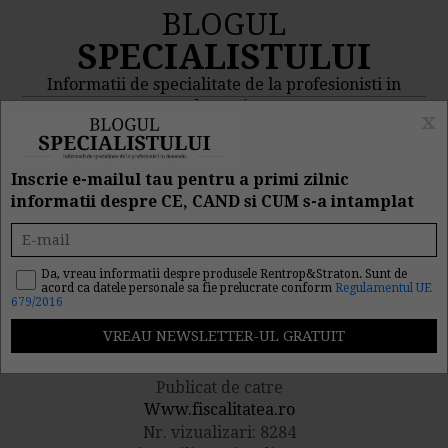
BLOGUL
SPECIALISTULUI
Informatii de specialitate de la profesionisti in
domeniu
x
MENIU
CAUTA
Inscrie e-mailul tau pentru a primi zilnic
informatii despre CE, CAND si CUM s-a intamplat
Vanzari sub pretul de
achizitie: Implicatii
Da, vreau informatii despre produsele Rentrop&Straton. Sunt de
acord ca datele personale sa fie prelucrate conform
Regulamentul UE
679/2016
fiscale
Publicat de catre
Www.fiscalitatea.ro
Nr. vizualizari: 8284