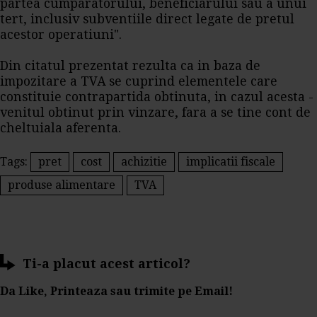
partea cumparatorului, beneficiarului sau a unui
tert, inclusiv subventiile direct legate de pretul
acestor operatiuni".
Din citatul prezentat rezulta ca in baza de
impozitare a
TVA
se cuprind elementele care
constituie contrapartida obtinuta, in cazul acesta -
venitul obtinut prin vinzare, fara a se tine cont de
cheltuiala aferenta.
Tags:
pret
cost
achizitie
implicatii fiscale
produse alimentare
TVA
Ti-a placut acest articol?
Da Like, Printeaza sau trimite pe Email!