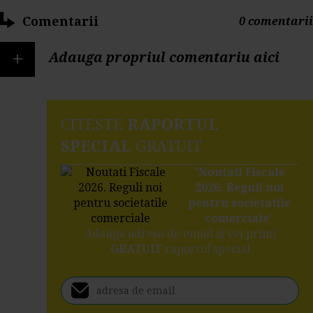
Comentarii
0 comentarii
+
Adauga propriul comentariu aici
CITESTE
RAPORTUL
SPECIAL
GRATUIT
"
Noutati Fiscale
2026. Reguli noi
pentru societatile
comerciale
"
Adauga adresa de email si vei primi
GRATUIT
raportul special