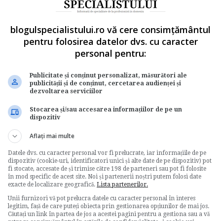
i corporale nu mai poate fi determinata, valoarea
a fie valoarea sa reevaluata la data ultimei
blogulspecialistului.ro vă cere consimțământul
cumulate de valoare.
pentru folosirea datelor dvs. cu caracter
personal pentru:
rea imobilizarilor corporale, diferenta dintre
Publicitate și conținut personalizat, măsurători ale
i valoarea la cost istoric trebuie prezentata la
publicității și de conținut, cercetarea audienței și
nt distinct in "Capital si rezerve" (contul 105
dezvoltarea serviciilor
Stocarea și/sau accesarea informațiilor de pe un
dispozitiv
ere fata de valoarea contabila neta, atunci aceasta
Aflați mai multe
Datele dvs. cu caracter personal vor fi prelucrate, iar informațiile de pe
re prezentata in cadrul elementului "Capital si
dispozitiv (cookie-uri, identificatori unici și alte date de pe dispozitiv) pot
re anterioara recunoscuta ca o cheltuiala aferenta
fi stocate, accesate de și trimise către 198 de parteneri sau pot fi folosite
în mod specific de acest site. Noi și partenerii noștri putem folosi date
exacte de localizare geografică.
Lista partenerilor.
iala cu descresterea recunoscuta anterior la acel
Unii furnizori vă pot prelucra datele cu caracter personal în interes
legitim, față de care puteți obiecta prin gestionarea opțiunilor de mai jos.
Căutați un link în partea de jos a acestei pagini pentru a gestiona sau a vă