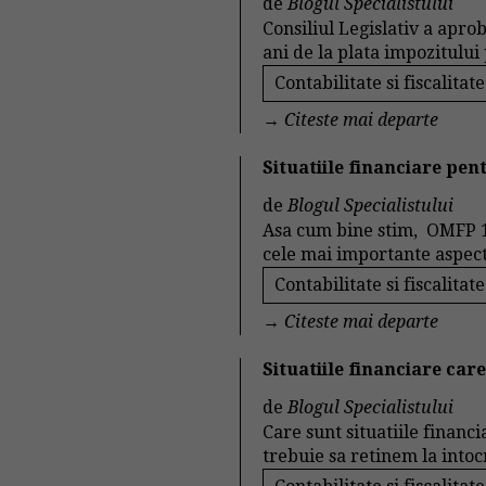
de
Blogul Specialistului
Consiliul Legislativ a apro
ani de la plata impozitului p
Contabilitate si fiscalitate
→
Citeste mai departe
Situatiile financiare pen
de
Blogul Specialistului
Asa cum bine stim, OMFP 1
cele mai importante aspecte
Contabilitate si fiscalitate
→
Citeste mai departe
Situatiile financiare car
de
Blogul Specialistului
Care sunt situatiile financ
trebuie sa retinem la intoc