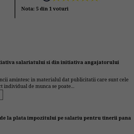
Nota:
5
din
1
voturi
ativa salariatului si din initiativa angajatorului
uncii amintesc in materialul dat publicitatii care sunt cele
ct individual de munca se poate...
 de la plata impozitului pe salariu pentru tinerii pana