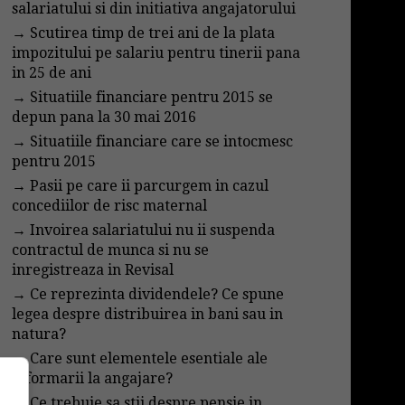
salariatului si din initiativa angajatorului
→
Scutirea timp de trei ani de la plata
impozitului pe salariu pentru tinerii pana
in 25 de ani
→
Situatiile financiare pentru 2015 se
depun pana la 30 mai 2016
→
Situatiile financiare care se intocmesc
pentru 2015
→
Pasii pe care ii parcurgem in cazul
concediilor de risc maternal
→
Invoirea salariatului nu ii suspenda
contractul de munca si nu se
inregistreaza in Revisal
→
Ce reprezinta dividendele? Ce spune
legea despre distribuirea in bani sau in
natura?
→
Care sunt elementele esentiale ale
informarii la angajare?
→
Ce trebuie sa stii despre pensie in