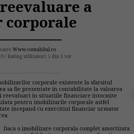
reevaluare a
r corporale
 catre
Www.contabilul.ro
19
/
Rating utilizatori: 5 din 1 vot
obilizarilor corporale existente la sfarsitul
tea sa fie prezentate in contabilitate la valoarea
i reevaluari in situatiile financiare intocmite
ulata pentru imobilizarile corporale astfel
itate incepand cu exercitiul financiar urmator
rea.
Daca o imobilizare corporala complet amortizata