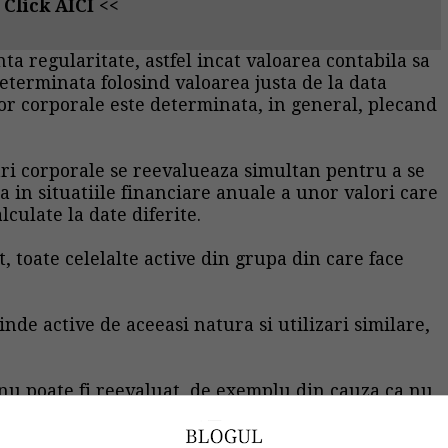
>
Click AICI
<<
nta regularitate, astfel incat valoarea contabila sa
determinata folosind valoarea justa de la data
lor corporale este determinata, in general, plecand
ri corporale
se reevalueaza simultan pentru a se
a in situatiile financiare anuale a unor valori care
lculate la date diferite.
t, toate celelalte active din grupa din care face
nde active de aceeasi natura si utilizari similare,
 nu poate fi reevaluat, de exemplu din cauza ca nu
activul trebuie prezentat in bilant la cost, minus