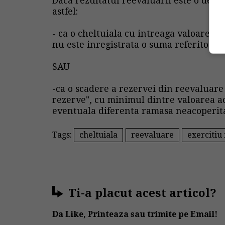
Daca rezultatul reevaluarii este o descr
astfel:
- ca o cheltuiala cu intreaga valoare a
nu este inregistrata o suma referitoare 
SAU
-ca o scadere a rezervei din reevaluare
rezerve", cu minimul dintre valoarea ace
eventuala diferenta ramasa neacoperita 
Tags:
cheltuiala
reevaluare
exercitiu
Ti-a placut acest articol?
Da Like, Printeaza sau trimite pe Email!