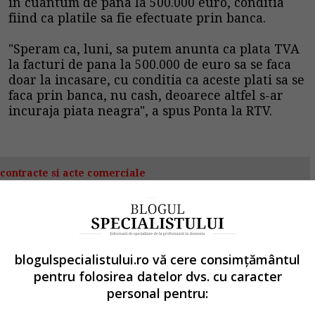
in cuantum de pana la 500.000 euro, conditia
fiind ca platile sa fie efectuate prin banca.
"Speram ca, luni, sa putem anunta ca plata
TVA
la facturi de pana la 500.000 de euro sa se faca
doar la incasare, cu conditia ca aceste plati sa se
faca prin banca, nu cash, deoarece altfel s-ar
incuraja piata neagra", a spus Ponta la RTV.
contracte si acte comerciale
 Cod civil si GDPR 100% asigurata!
>
Click AICI
<<
blogulspecialistului.ro vă cere consimțământul
i de Fondul Monetar International pentru a fi
pentru folosirea datelor dvs. cu caracter
personal pentru:
anca
guvern