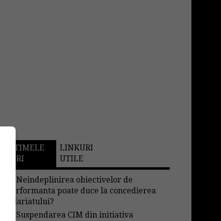
ULTIMELE
LINKURI
STIRI
UTILE
→
Neindeplinirea obiectivelor de
performanta poate duce la concedierea
salariatului?
→
Suspendarea CIM din initiativa