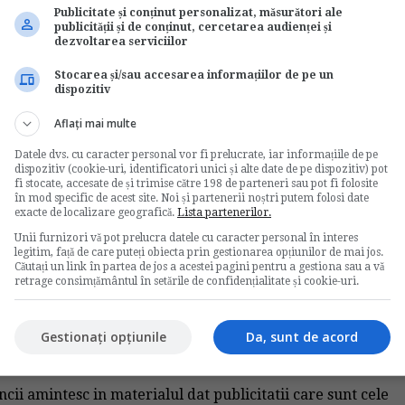
Publicitate și conținut personalizat, măsurători ale
publicității și de conținut, cercetarea audienței și
dezvoltarea serviciilor
Stocarea și/sau accesarea informațiilor de pe un
dispozitiv
Votati articolul
Aflați mai multe
Rating:
Datele dvs. cu caracter personal vor fi prelucrate, iar informațiile de pe
dispozitiv (cookie-uri, identificatori unici și alte date de pe dispozitiv) pot
Nota:
5
din
1
voturi
fi stocate, accesate de și trimise către 198 de parteneri sau pot fi folosite
în mod specific de acest site. Noi și partenerii noștri putem folosi date
exacte de localizare geografică.
Lista partenerilor.
Unii furnizori vă pot prelucra datele cu caracter personal în interes
legitim, față de care puteți obiecta prin gestionarea opțiunilor de mai jos.
Căutați un link în partea de jos a acestei pagini pentru a gestiona sau a vă
retrage consimțământul în setările de confidențialitate și cookie-uri.
Gestionați opțiunile
Da, sunt de acord
ativa salariatului si din initiativa angajatorului
uncii amintesc in materialul dat publicitatii care sunt cele