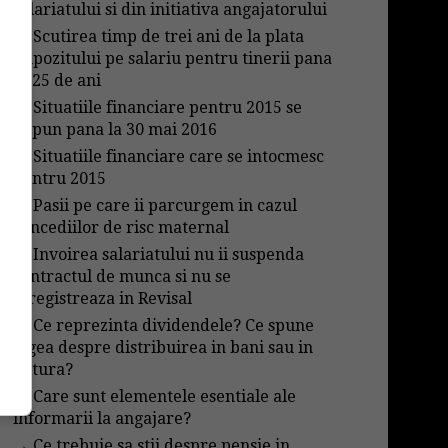
salariatului si din initiativa angajatorului
→
Scutirea timp de trei ani de la plata
impozitului pe salariu pentru tinerii pana
in 25 de ani
→
Situatiile financiare pentru 2015 se
depun pana la 30 mai 2016
→
Situatiile financiare care se intocmesc
pentru 2015
→
Pasii pe care ii parcurgem in cazul
concediilor de risc maternal
→
Invoirea salariatului nu ii suspenda
contractul de munca si nu se
inregistreaza in Revisal
→
Ce reprezinta dividendele? Ce spune
legea despre distribuirea in bani sau in
natura?
→
Care sunt elementele esentiale ale
informarii la angajare?
→
Ce trebuie sa stii despre pensie in