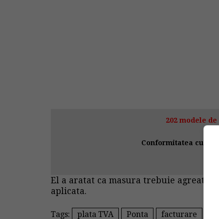
202 modele de 
Conformitatea cu Noul
>
El a aratat ca masura trebuie agreata s
aplicata.
Tags:
plata TVA
Ponta
facturare
b