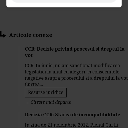
Nota:
5
din
1
voturi
Articole conexe
CCR: Decizie privind procesul si dreptul la
vot
CCR: In iunie, nu am sanctionat modificarea
legislatiei in anul cu alegeri, ci consecintele
negative asupra procesului si a dreptului la vot
Curtea...
Resurse juridice
→
Citeste mai departe
Decizia CCR: Starea de incompatibilitate
In ziua de 21 noiembrie 2012, Plenul Curtii