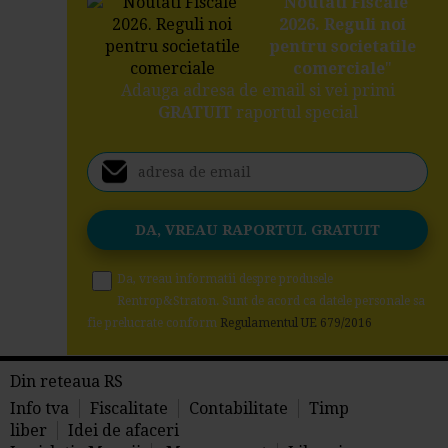
"
Noutati Fiscale
2026. Reguli noi
pentru societatile
comerciale
"
Adauga adresa de email si vei primi
GRATUIT
raportul special
Da, vreau informatii despre produsele
Rentrop&Straton. Sunt de acord ca datele personale sa
fie prelucrate conform
Regulamentul UE 679/2016
Din reteaua RS
Info tva
Fiscalitate
Contabilitate
Timp
liber
Idei de afaceri