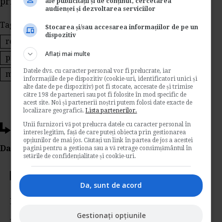
privind unele masuri financiar-bugetare
ale publicității și de conținut, cercetarea
audienței și dezvoltarea serviciilor
Tags:
monitorul oficial
deconspirarea securitatii
Stocarea și/sau accesarea informațiilor de pe un
dispozitiv
regimul juridic al contraventiilor
Aflați mai multe
procedura insolventei
codul de procedura civila
Datele dvs. cu caracter personal vor fi prelucrate, iar
masuri financiar-bugetare
informațiile de pe dispozitiv (cookie-uri, identificatori unici și
alte date de pe dispozitiv) pot fi stocate, accesate de și trimise
către 198 de parteneri sau pot fi folosite în mod specific de
acest site. Noi și partenerii noștri putem folosi date exacte de
localizare geografică.
Lista partenerilor.
Unii furnizori vă pot prelucra datele cu caracter personal în
Ti-a placut acest articol?
interes legitim, față de care puteți obiecta prin gestionarea
opțiunilor de mai jos. Căutați un link în partea de jos a acestei
Da Like, Printeaza sau trimite pe Email!
pagini pentru a gestiona sau a vă retrage consimțământul în
setările de confidențialitate și cookie-uri.
Votati articolul
Da, sunt de acord
Rating:
Gestionați opțiunile