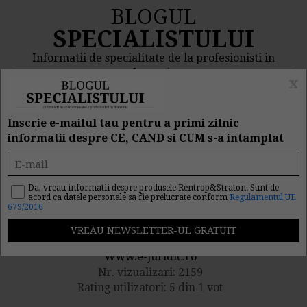
BLOGUL
SPECIALISTULUI
Informatii de specialitate de la profesionisti in
domeniu
x
MENIU
CAUTA
Inscrie e-mailul tau pentru a primi zilnic
informatii despre CE, CAND si CUM s-a intamplat
Monitorul Oficial nr. 012
din 06 Ianuarie 2012
Da, vreau informatii despre produsele Rentrop&Straton. Sunt de
acord ca datele personale sa fie prelucrate conform
Regulamentul UE
679/2016
Publicat de catre
Www.e-juridic.ro
Nr. vizualizari: 2159
Rating utilizatori: 5 din 1 vot