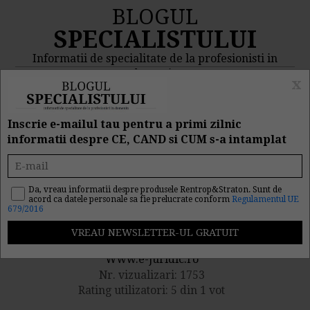
BLOGUL
SPECIALISTULUI
Informatii de specialitate de la profesionisti in
domeniu
x
MENIU
CAUTA
Inscrie e-mailul tau pentru a primi zilnic
informatii despre CE, CAND si CUM s-a intamplat
Monitorul Oficial nr. 845
din 29 Noiembrie 2011
Da, vreau informatii despre produsele Rentrop&Straton. Sunt de
acord ca datele personale sa fie prelucrate conform
Regulamentul UE
679/2016
Publicat de catre
Www.e-juridic.ro
Nr. vizualizari: 1753
Rating utilizatori: 5 din 1 vot