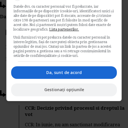
Ti-a placut acest articol?
Datele dvs. cu caracter personal vor fi prelucrate, iar
informațiile de pe dispozitiv (cookie-uri, identificatori unici și
alte date de pe dispozitiv) pot fi stocate, accesate de și trimise
Da Like, Printeaza sau trimite pe Email!
către 198 de parteneri sau pot fi folosite în mod specific de
acest site. Noi și partenerii noștri putem folosi date exacte de
localizare geografică.
Lista partenerilor.
Votati articolul
Unii furnizori vă pot prelucra datele cu caracter personal în
interes legitim, față de care puteți obiecta prin gestionarea
opțiunilor de mai jos. Căutați un link în partea de jos a acestei
Rating:
pagini pentru a gestiona sau a vă retrage consimțământul în
setările de confidențialitate și cookie-uri.
Nota:
5
din
1
voturi
Da, sunt de acord
Gestionați opțiunile
Articole conexe
CCR: Decizie privind procesul si dreptul la
vot
CCR: In iunie, nu am sanctionat modificarea