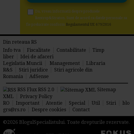
Da, vreau informatii despre produsele
Rentrop&Straton. Sunt de acord ca datele personale sa
fie prelucrate conform
Regulamentul UE 679/2016
Din reteaua RS
Info tva
Fiscalitate
Contabilitate
Timp
liber
Idei de afaceri
Legislatia Muncii
Management
Libraria
R&S
Stiri juridice
Stiri agricole din
Romania
AdSense
RSS Flux RSS 2.0
Sitemap
XML
Privacy Policy
RO
Important
Atentie
Special
Util
Stiri
blo
grs@rs.ro
Despre cookies
Contact
©2026 BlogulSpecialistului. Toate drepturile rezervate.