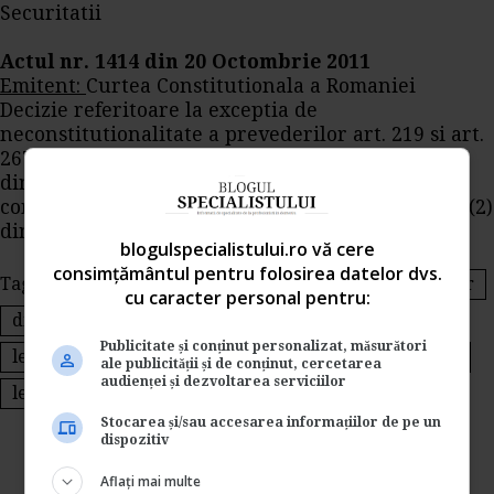
Securitatii
Actul nr. 1414 din 20 Octombrie 2011
Emitent:
Curtea Constitutionala a Romaniei
Decizie referitoare la exceptia de
neconstitutionalitate a prevederilor art. 219 si art.
267 din Legea nr. 53/2003 - Codul muncii, art. 73
din Legea nr. 168/1999 privind solutionarea
conflictelor de munca, precum si ale art. 28 alin. (2)
din Legea sindicatelor nr. 54/2003
blogulspecialistului.ro vă cere
consimțământul pentru folosirea datelor dvs.
Tags:
monitorul oficial
sanctionarea spalarii banilor
cu caracter personal pentru:
disciplina financiar-valutara
Publicitate și conținut personalizat, măsurători
legea partidelor politice
deconspirarea securitatii
ale publicității și de conținut, cercetarea
audienței și dezvoltarea serviciilor
legea sindicatelor
Stocarea și/sau accesarea informațiilor de pe un
dispozitiv
Aflați mai multe