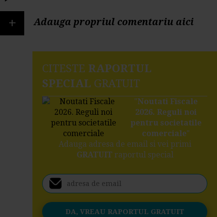
+
Adauga propriul comentariu aici
CITESTE
RAPORTUL
SPECIAL
GRATUIT
"
Noutati Fiscale
2026. Reguli noi
pentru societatile
comerciale
"
Adauga adresa de email si vei primi
GRATUIT
raportul special